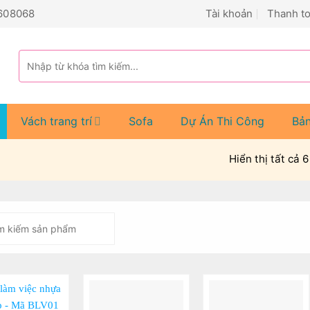
608068
Tài khoản
Thanh t
Tìm
kiếm:
Vách trang trí
Sofa
Dự Án Thi Công
Bả
Hiển thị tất cả 