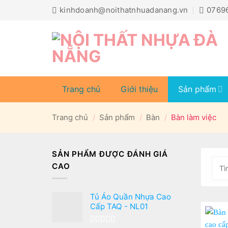
Bỏ
kinhdoanh@noithatnhuadanang.vn
0769
qua
nội
dung
Trang chủ
Giới thiệu
Sản phẩm
Trang chủ
/
Sản phẩm
/
Bàn
/
Bàn làm việc
SẢN PHẨM ĐƯỢC ĐÁNH GIÁ
CAO
Tủ Áo Quần Nhựa Cao
Cấp TAQ - NL01