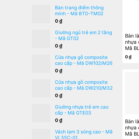
Được xếp
hạng
5.00
5
Bàn trang điểm thông
sao
minh - Mã BTD-TM02
0
₫
Giường ngủ trẻ em 2 tầng
Bàn l
- Mã GT02
nhựa 
0
₫
Mã B
0
₫
Cửa nhựa gỗ composite
cao cấp - Mã DW102/M26
0
₫
Cửa nhựa gỗ composite
cao cấp - Mã DW210/M32
0
₫
Giường nhựa trẻ em cao
cấp - Mã GTE03
0
₫
Bàn l
nhựa 
Vách lam 3 sóng cao - Mã
Mã B
VL3SC-01