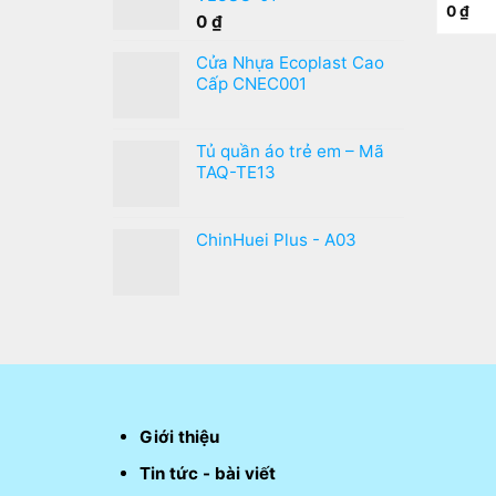
0
₫
0
₫
Cửa Nhựa Ecoplast Cao
Cấp CNEC001
Tủ quần áo trẻ em – Mã
TAQ-TE13
ChinHuei Plus - A03
Giới thiệu
Tin tức - bài viết