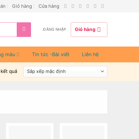
oán
Giỏ hàng
Cửa hàng
Giỏ hàng
ĐĂNG NHẬP
ng màu
Tin tức -Bài viết
Liên hệ
6 kết quả