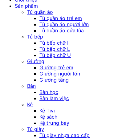
Sản phẩm
Tủ quần áo
Tủ quần áo trẻ em
Tủ quần áo người lớn
Tủ quần áo cửa lùa
Tủ bếp
Tủ bếp chữ I
Tủ bếp chữ L
Tủ bếp chữ U
Giường
Giường trẻ em
Giường người lớn
Giường tầng
Bàn
Bàn học
Bàn làm việc
Kệ
Kệ Tivi
Kệ sách
Kệ trưng bày
Tủ giày
Tủ giày nhựa cao cấp