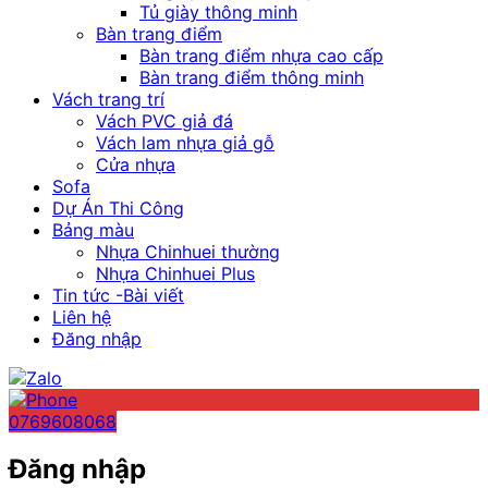
Tủ giày thông minh
Bàn trang điểm
Bàn trang điểm nhựa cao cấp
Bàn trang điểm thông minh
Vách trang trí
Vách PVC giả đá
Vách lam nhựa giả gỗ
Cửa nhựa
Sofa
Dự Án Thi Công
Bảng màu
Nhựa Chinhuei thường
Nhựa Chinhuei Plus
Tin tức -Bài viết
Liên hệ
Đăng nhập
0769608068
Đăng nhập