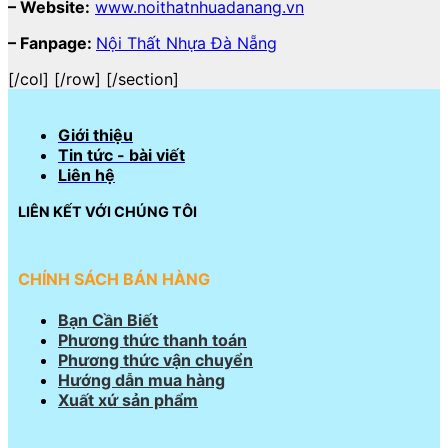
– Website:
www.noithatnhuadanang.vn
– Fanpage:
Nội Thất Nhựa Đà Nẵng
[/col] [/row] [/section]
Giới thiệu
Tin tức - bài viết
Liên hệ
LIÊN KẾT VỚI CHÚNG TÔI
CHÍNH SÁCH BÁN HÀNG
Bạn Cần Biết
Phương thức thanh toán
Phương thức vận chuyển
Hướng dẫn mua hàng
Xuất xứ sản phẩm