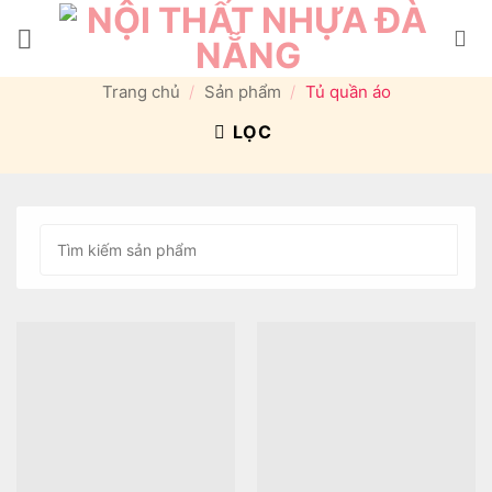
Bỏ
qua
nội
Trang chủ
/
Sản phẩm
/
Tủ quần áo
dung
LỌC