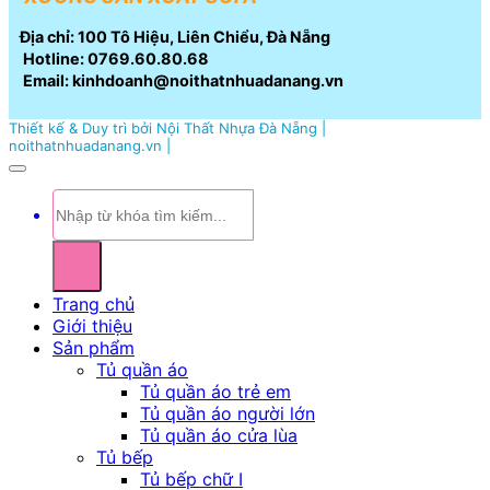
Địa chỉ: 100 Tô Hiệu, Liên Chiểu, Đà Nẵng
Hotline: 0769.60.80.68
Email: kinhdoanh@noithatnhuadanang.vn
Thiết kế & Duy trì bởi Nội Thất Nhựa Đà Nẵng |
noithatnhuadanang.vn |
Tìm
kiếm:
Trang chủ
Giới thiệu
Sản phẩm
Tủ quần áo
Tủ quần áo trẻ em
Tủ quần áo người lớn
Tủ quần áo cửa lùa
Tủ bếp
Tủ bếp chữ I