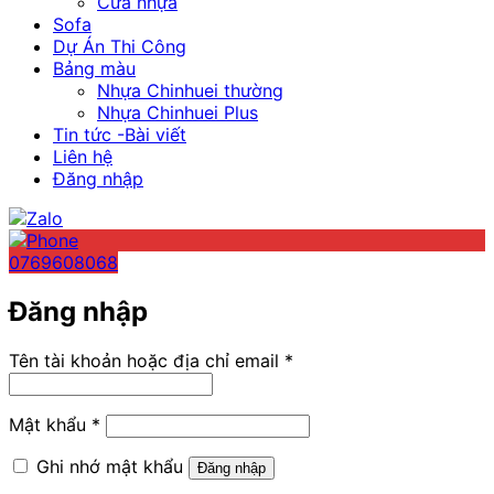
Cửa nhựa
Sofa
Dự Án Thi Công
Bảng màu
Nhựa Chinhuei thường
Nhựa Chinhuei Plus
Tin tức -Bài viết
Liên hệ
Đăng nhập
0769608068
Đăng nhập
Bắt
Tên tài khoản hoặc địa chỉ email
*
buộc
Bắt
Mật khẩu
*
buộc
Ghi nhớ mật khẩu
Đăng nhập