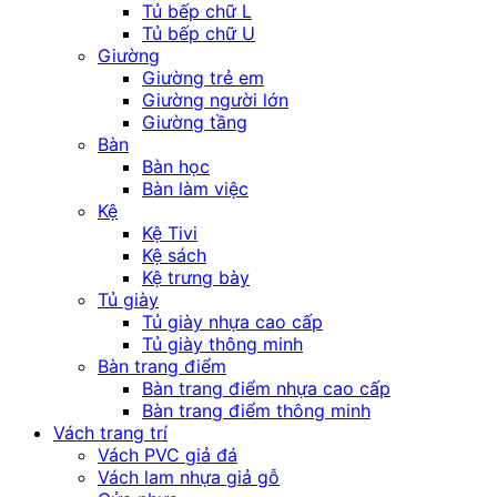
Tủ bếp chữ L
Tủ bếp chữ U
Giường
Giường trẻ em
Giường người lớn
Giường tầng
Bàn
Bàn học
Bàn làm việc
Kệ
Kệ Tivi
Kệ sách
Kệ trưng bày
Tủ giày
Tủ giày nhựa cao cấp
Tủ giày thông minh
Bàn trang điểm
Bàn trang điểm nhựa cao cấp
Bàn trang điểm thông minh
Vách trang trí
Vách PVC giả đá
Vách lam nhựa giả gỗ