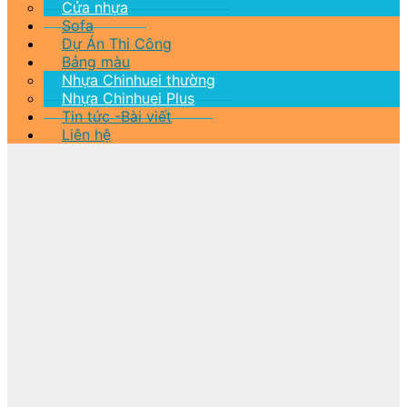
Cửa nhựa
Sofa
Dự Án Thi Công
Bảng màu
Nhựa Chinhuei thường
Nhựa Chinhuei Plus
Tin tức -Bài viết
Liên hệ