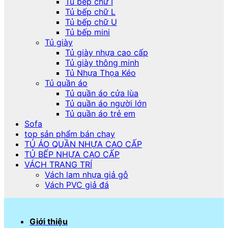
Tủ bếp chữ I
Tủ bếp chữ L
Tủ bếp chữ U
Tủ bếp mini
Tủ giày
Tủ giày nhựa cao cấp
Tủ giày thông minh
Tủ Nhựa Thọa Kéo
Tủ quần áo
Tủ quần áo cửa lùa
Tủ quần áo người lớn
Tủ quần áo trẻ em
Sofa
top sản phẩm bán chạy
TỦ ÁO QUẦN NHỰA CAO CẤP
TỦ BẾP NHỰA CAO CẤP
VÁCH TRANG TRÍ
Vách lam nhựa giả gỗ
Vách PVC giả đá
Giới thiệu