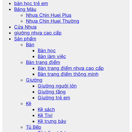
bàn học trẻ em
Bảng Màu
Nhựa Chin Huei Plus
Nhựa Chin Huei Thường
Cửa Nhựa
giường nhựa cao cấp
Sản phẩm
Bàn
Bàn học
Bàn làm việc
Bàn trang điểm
Bàn trang điểm nhựa cao cấp
Bàn trang điểm thông minh
Giường
Giường người lớn
Giường tầng
Giường trẻ em
Kệ
Kệ sách
Kệ Tivi
Kệ trưng bày
Tủ Bếp