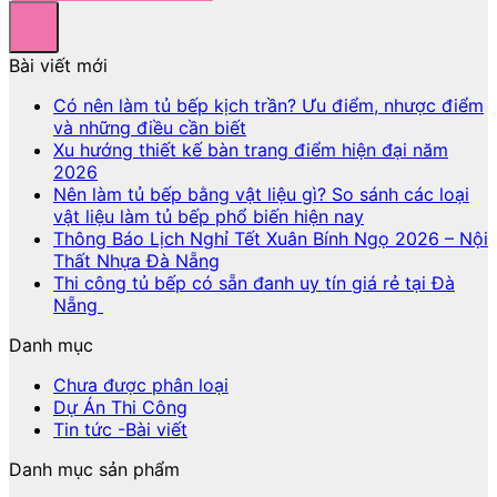
Bài viết mới
Có nên làm tủ bếp kịch trần? Ưu điểm, nhược điểm
và những điều cần biết
Xu hướng thiết kế bàn trang điểm hiện đại năm
2026
Nên làm tủ bếp bằng vật liệu gì? So sánh các loại
vật liệu làm tủ bếp phổ biến hiện nay
Thông Báo Lịch Nghỉ Tết Xuân Bính Ngọ 2026 – Nội
Thất Nhựa Đà Nẵng
Thi công tủ bếp có sẵn đanh uy tín giá rẻ tại Đà
Nẵng
Danh mục
Chưa được phân loại
Dự Án Thi Công
Tin tức -Bài viết
Danh mục sản phẩm