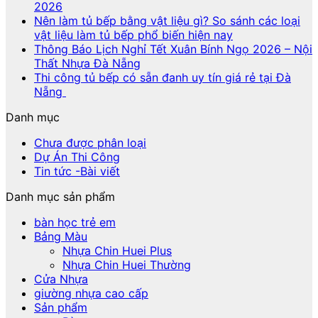
2026
Nên làm tủ bếp bằng vật liệu gì? So sánh các loại
vật liệu làm tủ bếp phổ biến hiện nay
Thông Báo Lịch Nghỉ Tết Xuân Bính Ngọ 2026 – Nội
Thất Nhựa Đà Nẵng
Thi công tủ bếp có sẵn đanh uy tín giá rẻ tại Đà
Nẵng
Danh mục
Chưa được phân loại
Dự Án Thi Công
Tin tức -Bài viết
Danh mục sản phẩm
bàn học trẻ em
Bảng Màu
Nhựa Chin Huei Plus
Nhựa Chin Huei Thường
Cửa Nhựa
giường nhựa cao cấp
Sản phẩm