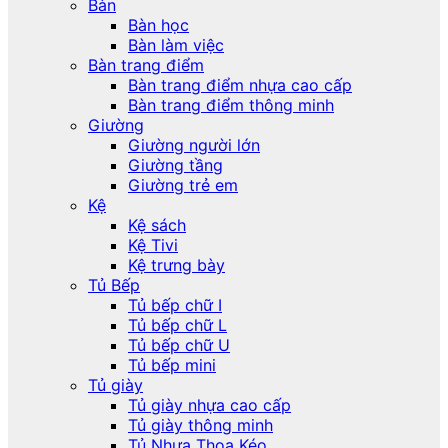
Bàn
Bàn học
Bàn làm việc
Bàn trang điểm
Bàn trang điểm nhựa cao cấp
Bàn trang điểm thông minh
Giường
Giường người lớn
Giường tầng
Giường trẻ em
Kệ
Kệ sách
Kệ Tivi
Kệ trưng bày
Tủ Bếp
Tủ bếp chữ I
Tủ bếp chữ L
Tủ bếp chữ U
Tủ bếp mini
Tủ giày
Tủ giày nhựa cao cấp
Tủ giày thông minh
Tủ Nhựa Thọa Kéo