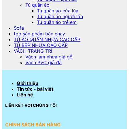
Tủ quần áo
Tủ quần áo cửa lùa
Tủ quần áo người lớn
Tủ quần áo trẻ em
Sofa
top sản phẩm bán chạy
TỦ ÁO QUẦN NHỰA CAO CẤP
TỦ BẾP NHỰA CAO CẤP
VÁCH TRANG TRÍ
Vách lam nhựa giả gỗ
Vách PVC giả đá
Giới thiệu
Tin tức - bài viết
Liên hệ
LIÊN KẾT VỚI CHÚNG TÔI
CHÍNH SÁCH BÁN HÀNG