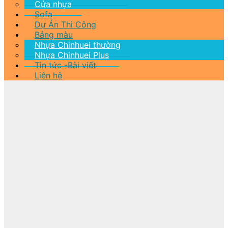
Cửa nhựa
Sofa
Dự Án Thi Công
Bảng màu
Nhựa Chinhuei thường
Nhựa Chinhuei Plus
Tin tức -Bài viết
Liên hệ