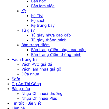
Bàn học
Bàn làm việc
Kệ
Kệ Tivi
Kệ sách
Kệ trưng bày
Tủ giày
Tủ giày nhựa cao cấp
Tủ giày thông minh
Bàn trang điểm
Bàn trang điểm nhựa cao cấp
Bàn trang điểm thông minh
Vách trang trí
Vách PVC giả đá
Vách lam nhựa giả gỗ
Cửa nhựa
Sofa
Dự Án Thi Công
Bảng màu
Nhựa Chinhuei thường
Nhựa Chinhuei Plus
Tin tức -Bài viết
Liên hệ