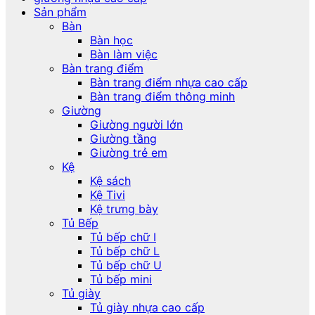
Sản phẩm
Bàn
Bàn học
Bàn làm việc
Bàn trang điểm
Bàn trang điểm nhựa cao cấp
Bàn trang điểm thông minh
Giường
Giường người lớn
Giường tầng
Giường trẻ em
Kệ
Kệ sách
Kệ Tivi
Kệ trưng bày
Tủ Bếp
Tủ bếp chữ I
Tủ bếp chữ L
Tủ bếp chữ U
Tủ bếp mini
Tủ giày
Tủ giày nhựa cao cấp