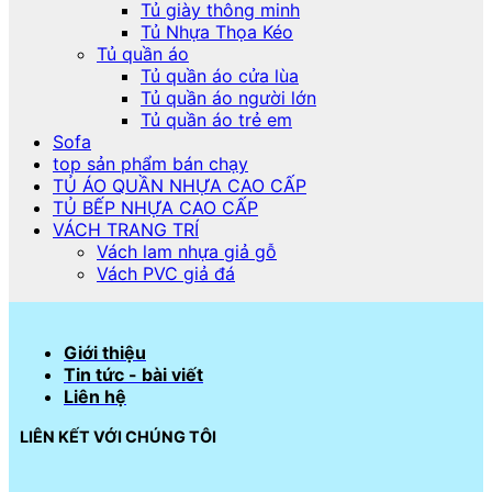
Tủ giày thông minh
Tủ Nhựa Thọa Kéo
Tủ quần áo
Tủ quần áo cửa lùa
Tủ quần áo người lớn
Tủ quần áo trẻ em
Sofa
top sản phẩm bán chạy
TỦ ÁO QUẦN NHỰA CAO CẤP
TỦ BẾP NHỰA CAO CẤP
VÁCH TRANG TRÍ
Vách lam nhựa giả gỗ
Vách PVC giả đá
Giới thiệu
Tin tức - bài viết
Liên hệ
LIÊN KẾT VỚI CHÚNG TÔI