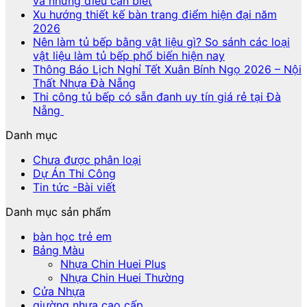
và những điều cần biết
Xu hướng thiết kế bàn trang điểm hiện đại năm
2026
Nên làm tủ bếp bằng vật liệu gì? So sánh các loại
vật liệu làm tủ bếp phổ biến hiện nay
Thông Báo Lịch Nghỉ Tết Xuân Bính Ngọ 2026 – Nội
Thất Nhựa Đà Nẵng
Thi công tủ bếp có sẵn đanh uy tín giá rẻ tại Đà
Nẵng
Danh mục
Chưa được phân loại
Dự Án Thi Công
Tin tức -Bài viết
Danh mục sản phẩm
bàn học trẻ em
Bảng Màu
Nhựa Chin Huei Plus
Nhựa Chin Huei Thường
Cửa Nhựa
giường nhựa cao cấp