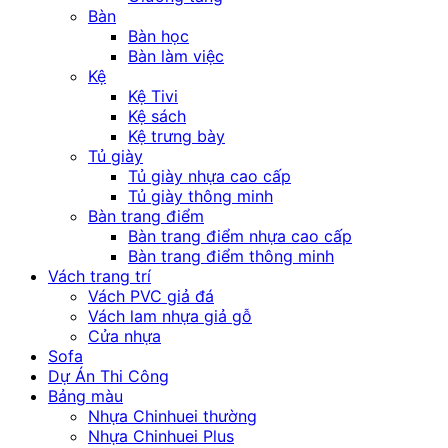
Bàn
Bàn học
Bàn làm việc
Kệ
Kệ Tivi
Kệ sách
Kệ trưng bày
Tủ giày
Tủ giày nhựa cao cấp
Tủ giày thông minh
Bàn trang điểm
Bàn trang điểm nhựa cao cấp
Bàn trang điểm thông minh
Vách trang trí
Vách PVC giả đá
Vách lam nhựa giả gỗ
Cửa nhựa
Sofa
Dự Án Thi Công
Bảng màu
Nhựa Chinhuei thường
Nhựa Chinhuei Plus