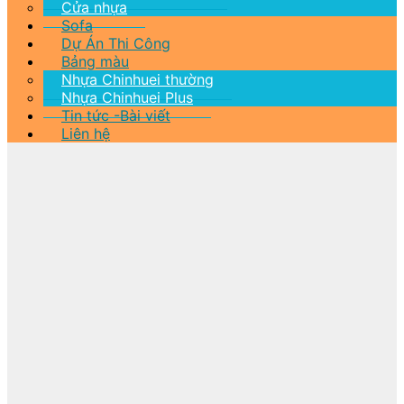
Cửa nhựa
Sofa
Dự Án Thi Công
Bảng màu
Nhựa Chinhuei thường
Nhựa Chinhuei Plus
Tin tức -Bài viết
Liên hệ