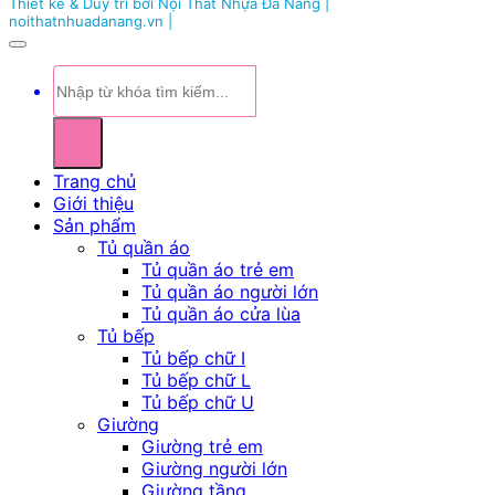
Thiết kế & Duy trì bởi Nội Thất Nhựa Đà Nẵng |
noithatnhuadanang.vn |
Tìm
kiếm:
Trang chủ
Giới thiệu
Sản phẩm
Tủ quần áo
Tủ quần áo trẻ em
Tủ quần áo người lớn
Tủ quần áo cửa lùa
Tủ bếp
Tủ bếp chữ I
Tủ bếp chữ L
Tủ bếp chữ U
Giường
Giường trẻ em
Giường người lớn
Giường tầng