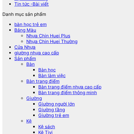
Tin tức -Bài viết
Danh mục sản phẩm
bàn học trẻ em
Bảng Màu
Nhựa Chin Huei Plus
Nhựa Chin Huei Thường
Cửa Nhựa
giường nhựa cao cấp
Sản phẩm
Bàn
Bàn học
Bàn làm việc
Bàn trang điểm
Bàn trang điểm nhựa cao cấp
Bàn trang điểm thông minh
Giường
Giường người lớn
Giường tầng
Giường trẻ em
Kệ
Kệ sách
Kệ Tivi