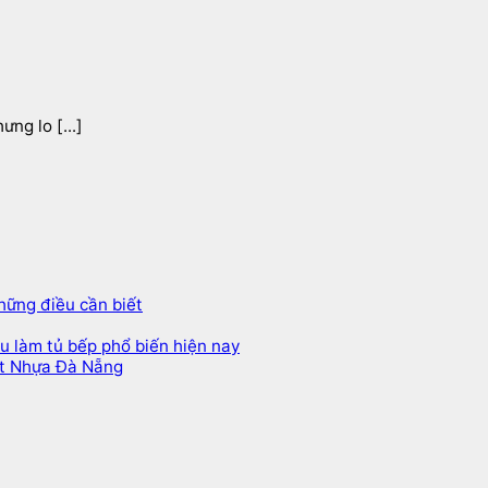
ng lo [...]
hững điều cần biết
ệu làm tủ bếp phổ biến hiện nay
ất Nhựa Đà Nẵng