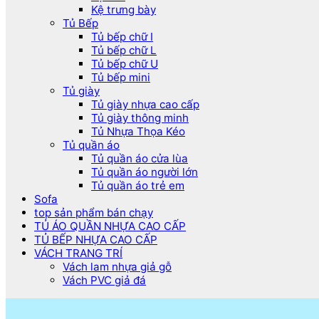
Kệ trưng bày
Tủ Bếp
Tủ bếp chữ I
Tủ bếp chữ L
Tủ bếp chữ U
Tủ bếp mini
Tủ giày
Tủ giày nhựa cao cấp
Tủ giày thông minh
Tủ Nhựa Thọa Kéo
Tủ quần áo
Tủ quần áo cửa lùa
Tủ quần áo người lớn
Tủ quần áo trẻ em
Sofa
top sản phẩm bán chạy
TỦ ÁO QUẦN NHỰA CAO CẤP
TỦ BẾP NHỰA CAO CẤP
VÁCH TRANG TRÍ
Vách lam nhựa giả gỗ
Vách PVC giả đá