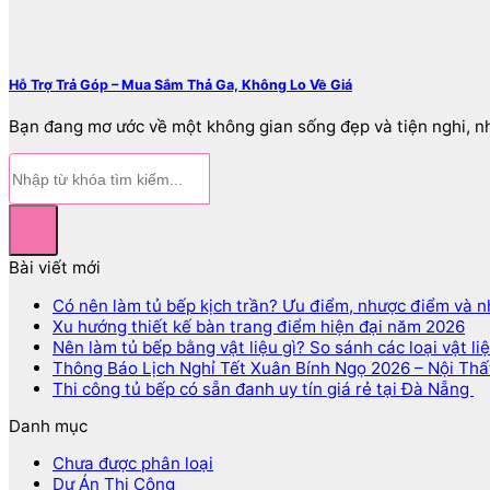
Hỗ Trợ Trả Góp – Mua Sắm Thả Ga, Không Lo Về Giá
Bạn đang mơ ước về một không gian sống đẹp và tiện nghi, như
Bài viết mới
Có nên làm tủ bếp kịch trần? Ưu điểm, nhược điểm và n
Xu hướng thiết kế bàn trang điểm hiện đại năm 2026
Nên làm tủ bếp bằng vật liệu gì? So sánh các loại vật li
Thông Báo Lịch Nghỉ Tết Xuân Bính Ngọ 2026 – Nội Th
Thi công tủ bếp có sẵn đanh uy tín giá rẻ tại Đà Nẵng
Danh mục
Chưa được phân loại
Dự Án Thi Công