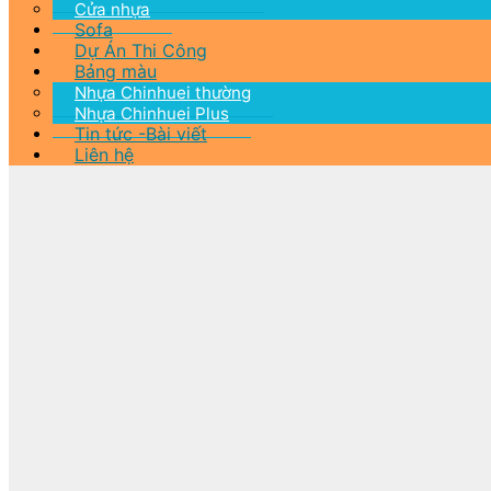
Cửa nhựa
Sofa
Dự Án Thi Công
Bảng màu
Nhựa Chinhuei thường
Nhựa Chinhuei Plus
Tin tức -Bài viết
Liên hệ