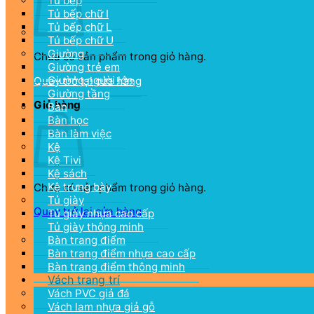
Tủ bếp
Tủ bếp chữ I
Tủ bếp chữ L
Tủ bếp chữ U
Giường
Chưa có sản phẩm trong giỏ hàng.
Giường trẻ em
Giường người lớn
Quay trở lại cửa hàng
Giường tầng
Giỏ hàng
Bàn
Bàn học
Bàn làm việc
Kệ
Kệ Tivi
Kệ sách
Kệ trưng bày
Chưa có sản phẩm trong giỏ hàng.
Tủ giày
Quay trở lại cửa hàng
Tủ giày nhựa cao cấp
Tủ giày thông minh
Bàn trang điểm
Bàn trang điểm nhựa cao cấp
Bàn trang điểm thông minh
Vách trang trí
Vách PVC giả đá
Vách lam nhựa giả gỗ