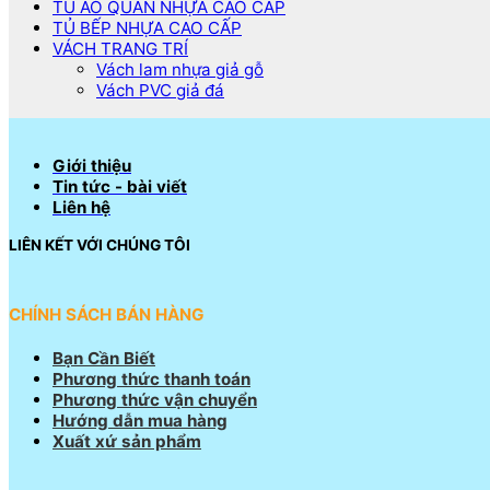
TỦ ÁO QUẦN NHỰA CAO CẤP
TỦ BẾP NHỰA CAO CẤP
VÁCH TRANG TRÍ
Vách lam nhựa giả gỗ
Vách PVC giả đá
Giới thiệu
Tin tức - bài viết
Liên hệ
LIÊN KẾT VỚI CHÚNG TÔI
CHÍNH SÁCH BÁN HÀNG
Bạn Cần Biết
Phương thức thanh toán
Phương thức vận chuyển
Hướng dẫn mua hàng
Xuất xứ sản phẩm