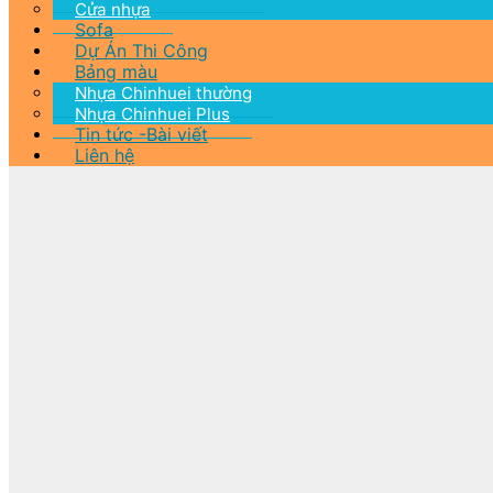
Cửa nhựa
Sofa
Dự Án Thi Công
Bảng màu
Nhựa Chinhuei thường
Nhựa Chinhuei Plus
Tin tức -Bài viết
Liên hệ