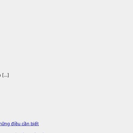
[...]
hững điều cần biết