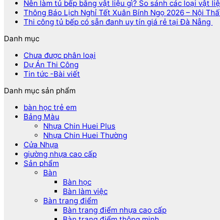
Nên làm tủ bếp bằng vật liệu gì? So sánh các loại vật li
Thông Báo Lịch Nghỉ Tết Xuân Bính Ngọ 2026 – Nội Th
Thi công tủ bếp có sẵn đanh uy tín giá rẻ tại Đà Nẵng
Danh mục
Chưa được phân loại
Dự Án Thi Công
Tin tức -Bài viết
Danh mục sản phẩm
bàn học trẻ em
Bảng Màu
Nhựa Chin Huei Plus
Nhựa Chin Huei Thường
Cửa Nhựa
giường nhựa cao cấp
Sản phẩm
Bàn
Bàn học
Bàn làm việc
Bàn trang điểm
Bàn trang điểm nhựa cao cấp
Bàn trang điểm thông minh