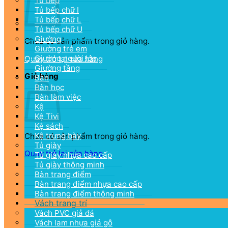
Tủ bếp
Tủ bếp chữ I
Tủ bếp chữ L
Tủ bếp chữ U
Giường
Chưa có sản phẩm trong giỏ hàng.
Giường trẻ em
Giường người lớn
Quay trở lại cửa hàng
Giường tầng
Giỏ hàng
Bàn
Bàn học
Bàn làm việc
Kệ
Kệ Tivi
Kệ sách
Kệ trưng bày
Chưa có sản phẩm trong giỏ hàng.
Tủ giày
Quay trở lại cửa hàng
Tủ giày nhựa cao cấp
Tủ giày thông minh
Bàn trang điểm
Bàn trang điểm nhựa cao cấp
Bàn trang điểm thông minh
Vách trang trí
Vách PVC giả đá
Vách lam nhựa giả gỗ