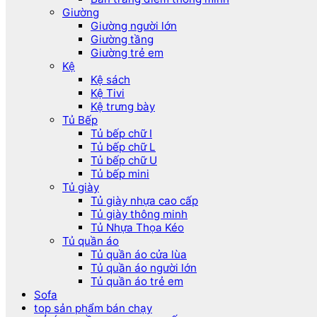
Giường
Giường người lớn
Giường tầng
Giường trẻ em
Kệ
Kệ sách
Kệ Tivi
Kệ trưng bày
Tủ Bếp
Tủ bếp chữ I
Tủ bếp chữ L
Tủ bếp chữ U
Tủ bếp mini
Tủ giày
Tủ giày nhựa cao cấp
Tủ giày thông minh
Tủ Nhựa Thọa Kéo
Tủ quần áo
Tủ quần áo cửa lùa
Tủ quần áo người lớn
Tủ quần áo trẻ em
Sofa
top sản phẩm bán chạy