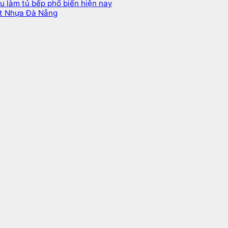
ệu làm tủ bếp phổ biến hiện nay
ất Nhựa Đà Nẵng