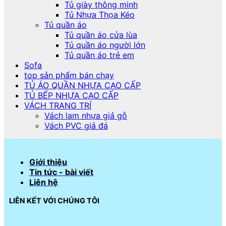
Tủ giày thông minh
Tủ Nhựa Thọa Kéo
Tủ quần áo
Tủ quần áo cửa lùa
Tủ quần áo người lớn
Tủ quần áo trẻ em
Sofa
top sản phẩm bán chạy
TỦ ÁO QUẦN NHỰA CAO CẤP
TỦ BẾP NHỰA CAO CẤP
VÁCH TRANG TRÍ
Vách lam nhựa giả gỗ
Vách PVC giả đá
Giới thiệu
Tin tức - bài viết
Liên hệ
LIÊN KẾT VỚI CHÚNG TÔI