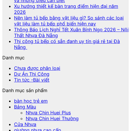
và những điều cần biết
Xu hướng thiết kế bàn trang điểm hiện đại năm
2026
Nên làm tủ bếp bằng vật liệu gì? So sánh các loại
vật liệu làm tủ bếp phổ biến hiện nay
Thông Báo Lịch Nghỉ Tết Xuân Bính Ngọ 2026 – Nội
Thất Nhựa Đà Nẵng
Thi công tủ bếp có sẵn đanh uy tín giá rẻ tại Đà
Nẵng
Danh mục
Chưa được phân loại
Dự Án Thi Công
Tin tức -Bài viết
Danh mục sản phẩm
bàn học trẻ em
Bảng Màu
Nhựa Chin Huei Plus
Nhựa Chin Huei Thường
Cửa Nhựa
giường nhựa cao cấp