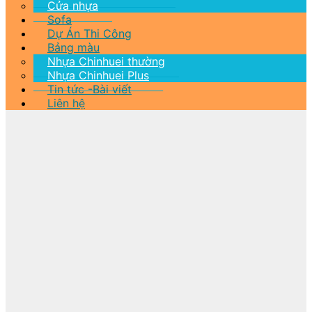
Cửa nhựa
Sofa
Dự Án Thi Công
Bảng màu
Nhựa Chinhuei thường
Nhựa Chinhuei Plus
Tin tức -Bài viết
Liên hệ