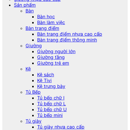
Sản phẩm
Bàn
Bàn học
Bàn làm việc
Bàn trang điểm
Bàn trang điểm nhựa cao cấp
Bàn trang điểm thông minh
Giường
Giường người lớn
Giường tầng
Giường trẻ em
Kệ
Kệ sách
Kệ Tivi
Kệ trưng bày
Tủ Bếp
Tủ bếp chữ I
Tủ bếp chữ L
Tủ bếp chữ U
Tủ bếp mini
Tủ giày
Tủ giày nhựa cao cấp