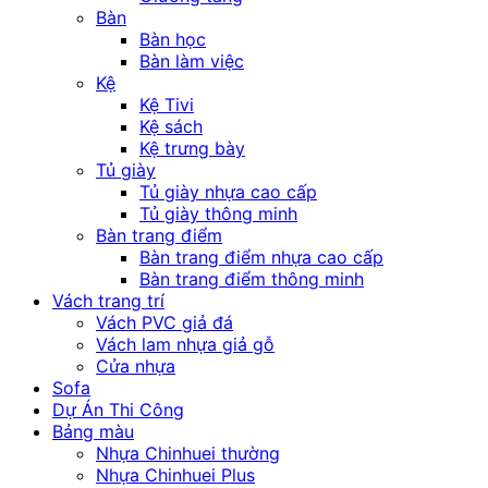
Bàn
Bàn học
Bàn làm việc
Kệ
Kệ Tivi
Kệ sách
Kệ trưng bày
Tủ giày
Tủ giày nhựa cao cấp
Tủ giày thông minh
Bàn trang điểm
Bàn trang điểm nhựa cao cấp
Bàn trang điểm thông minh
Vách trang trí
Vách PVC giả đá
Vách lam nhựa giả gỗ
Cửa nhựa
Sofa
Dự Án Thi Công
Bảng màu
Nhựa Chinhuei thường
Nhựa Chinhuei Plus