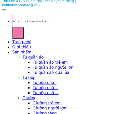
Thiết kế & Duy trì bởi Nội Thất Nhựa Đà Nẵng |
noithatnhuadanang.vn |
Tìm
kiếm:
Trang chủ
Giới thiệu
Sản phẩm
Tủ quần áo
Tủ quần áo trẻ em
Tủ quần áo người lớn
Tủ quần áo cửa lùa
Tủ bếp
Tủ bếp chữ I
Tủ bếp chữ L
Tủ bếp chữ U
Giường
Giường trẻ em
Giường người lớn
Giường tầng