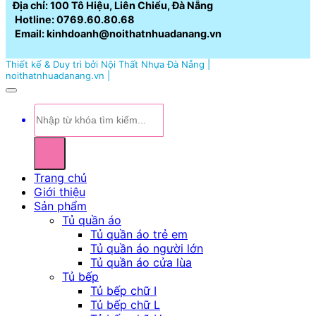
Địa chỉ: 100 Tô Hiệu, Liên Chiểu, Đà Nẵng
Hotline: 0769.60.80.68
Email: kinhdoanh@noithatnhuadanang.vn
Thiết kế & Duy trì bởi Nội Thất Nhựa Đà Nẵng |
noithatnhuadanang.vn |
Tìm
kiếm:
Trang chủ
Giới thiệu
Sản phẩm
Tủ quần áo
Tủ quần áo trẻ em
Tủ quần áo người lớn
Tủ quần áo cửa lùa
Tủ bếp
Tủ bếp chữ I
Tủ bếp chữ L