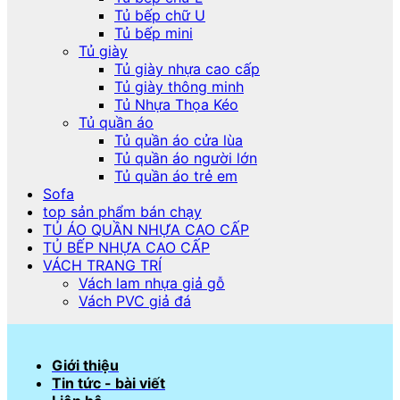
Tủ bếp chữ U
Tủ bếp mini
Tủ giày
Tủ giày nhựa cao cấp
Tủ giày thông minh
Tủ Nhựa Thọa Kéo
Tủ quần áo
Tủ quần áo cửa lùa
Tủ quần áo người lớn
Tủ quần áo trẻ em
Sofa
top sản phẩm bán chạy
TỦ ÁO QUẦN NHỰA CAO CẤP
TỦ BẾP NHỰA CAO CẤP
VÁCH TRANG TRÍ
Vách lam nhựa giả gỗ
Vách PVC giả đá
Giới thiệu
Tin tức - bài viết