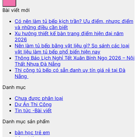
Bài viết mới
Có nên làm tủ bếp kịch trần? Ưu điểm, nhược điểm
và những điều cần biết
Xu hướng thiết kế bàn trang điểm hiện đại năm
2026
Nên làm tủ bếp bằng vật liệu gì? So sánh các loại
vật liệu làm tủ bếp phổ biến hiện nay
Thông Báo Lịch Nghỉ Tết Xuân Bính Ngọ 2026 – Nội
Thất Nhựa Đà Nẵng
Thi công tủ bếp có sẵn đanh uy tín giá rẻ tại Đà
Nẵng
Danh mục
Chưa được phân loại
Dự Án Thi Công
Tin tức -Bài viết
Danh mục sản phẩm
bàn học trẻ em