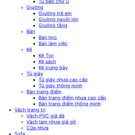
Tủ bếp chữ U
Giường
Giường trẻ em
Giường người lớn
Giường tầng
Bàn
Bàn học
Bàn làm việc
Kệ
Kệ Tivi
Kệ sách
Kệ trưng bày
Tủ giày
Tủ giày nhựa cao cấp
Tủ giày thông minh
Bàn trang điểm
Bàn trang điểm nhựa cao cấp
Bàn trang điểm thông minh
Vách trang trí
Vách PVC giả đá
Vách lam nhựa giả gỗ
Cửa nhựa
Sofa