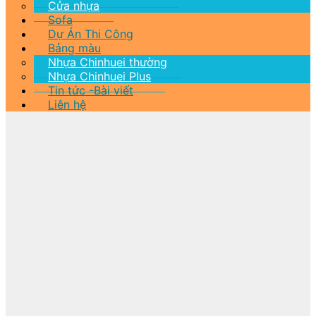
Cửa nhựa
Sofa
Dự Án Thi Công
Bảng màu
Nhựa Chinhuei thường
Nhựa Chinhuei Plus
Tin tức -Bài viết
Liên hệ