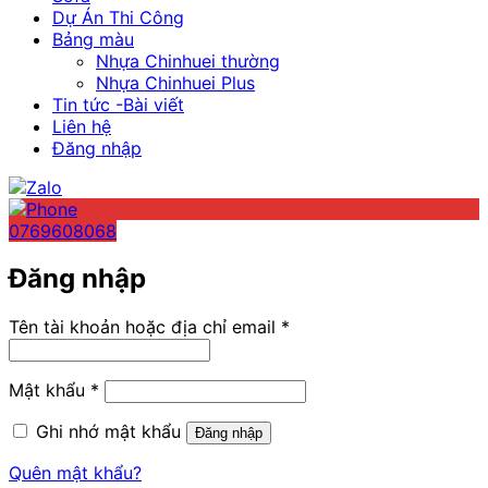
Dự Án Thi Công
Bảng màu
Nhựa Chinhuei thường
Nhựa Chinhuei Plus
Tin tức -Bài viết
Liên hệ
Đăng nhập
0769608068
Đăng nhập
Bắt
Tên tài khoản hoặc địa chỉ email
*
buộc
Bắt
Mật khẩu
*
buộc
Ghi nhớ mật khẩu
Đăng nhập
Quên mật khẩu?