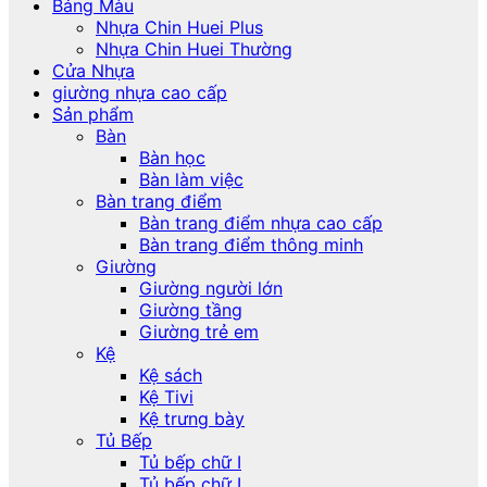
Bảng Màu
Nhựa Chin Huei Plus
Nhựa Chin Huei Thường
Cửa Nhựa
giường nhựa cao cấp
Sản phẩm
Bàn
Bàn học
Bàn làm việc
Bàn trang điểm
Bàn trang điểm nhựa cao cấp
Bàn trang điểm thông minh
Giường
Giường người lớn
Giường tầng
Giường trẻ em
Kệ
Kệ sách
Kệ Tivi
Kệ trưng bày
Tủ Bếp
Tủ bếp chữ I
Tủ bếp chữ L