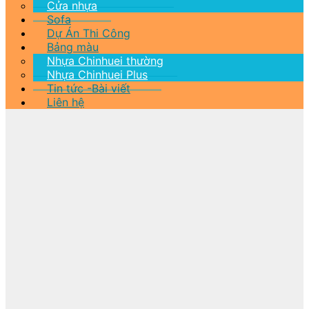
Cửa nhựa
Sofa
Dự Án Thi Công
Bảng màu
Nhựa Chinhuei thường
Nhựa Chinhuei Plus
Tin tức -Bài viết
Liên hệ