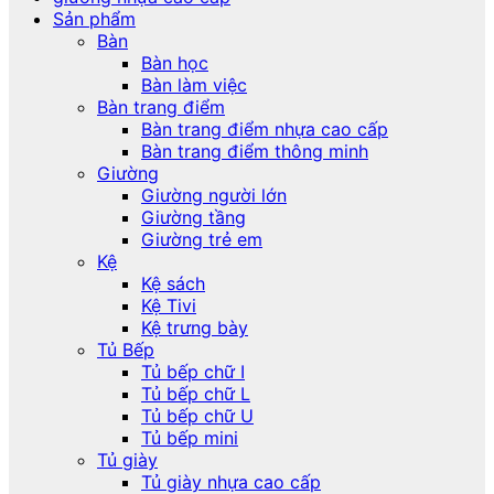
Sản phẩm
Bàn
Bàn học
Bàn làm việc
Bàn trang điểm
Bàn trang điểm nhựa cao cấp
Bàn trang điểm thông minh
Giường
Giường người lớn
Giường tầng
Giường trẻ em
Kệ
Kệ sách
Kệ Tivi
Kệ trưng bày
Tủ Bếp
Tủ bếp chữ I
Tủ bếp chữ L
Tủ bếp chữ U
Tủ bếp mini
Tủ giày
Tủ giày nhựa cao cấp