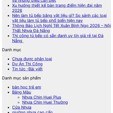
và những điều cần biết
Xu hướng thiết kế bàn trang điểm hiện đại năm
2026
Nên làm tủ bếp bằng vật liệu gì? So sánh các loại
vật liệu làm tủ bếp phổ biến hiện nay
Thông Báo Lịch Nghỉ Tết Xuân Bính Ngọ 2026 – Nội
Thất Nhựa Đà Nẵng
Thi công tủ bếp có sẵn đanh uy tín giá rẻ tại Đà
Nẵng
Danh mục
Chưa được phân loại
Dự Án Thi Công
Tin tức -Bài viết
Danh mục sản phẩm
bàn học trẻ em
Bảng Màu
Nhựa Chin Huei Plus
Nhựa Chin Huei Thường
Cửa Nhựa
giường nhựa cao cấp