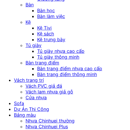
Bàn
Bàn học
Bàn làm việc
Kệ
Kệ Tivi
Kệ sách
Kệ trưng bày
Tủ giày
Tủ giày nhựa cao cấp
Tủ giày thông minh
Bàn trang điểm
Bàn trang điểm nhựa cao cấp
Bàn trang điểm thông minh
Vách trang trí
Vách PVC giả đá
Vách lam nhựa giả gỗ
Cửa nhựa
Sofa
Dự Án Thi Công
Bảng màu
Nhựa Chinhuei thường
Nhựa Chinhuei Plus