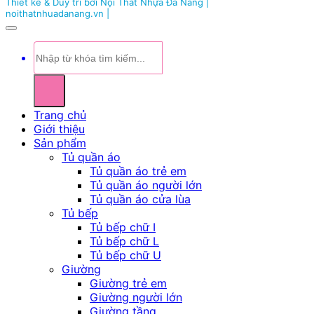
Thiết kế & Duy trì bởi Nội Thất Nhựa Đà Nẵng |
noithatnhuadanang.vn |
Tìm
kiếm:
Trang chủ
Giới thiệu
Sản phẩm
Tủ quần áo
Tủ quần áo trẻ em
Tủ quần áo người lớn
Tủ quần áo cửa lùa
Tủ bếp
Tủ bếp chữ I
Tủ bếp chữ L
Tủ bếp chữ U
Giường
Giường trẻ em
Giường người lớn
Giường tầng