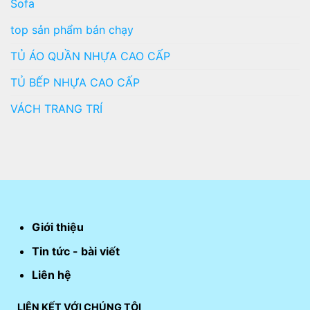
Sofa
top sản phẩm bán chạy
TỦ ÁO QUẦN NHỰA CAO CẤP
TỦ BẾP NHỰA CAO CẤP
VÁCH TRANG TRÍ
Giới thiệu
Tin tức - bài viết
Liên hệ
LIÊN KẾT VỚI CHÚNG TÔI