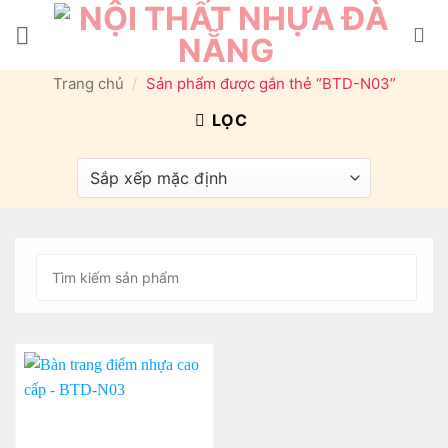
Bỏ
qua
nội
Trang chủ
/
Sản phẩm được gắn thẻ “BTD-N03”
dung
LỌC