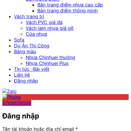
Bàn trang điểm nhựa cao cấp
Bàn trang điểm thông minh
Vách trang trí
Vách PVC giả đá
Vách lam nhựa giả gỗ
Cửa nhựa
Sofa
Dự Án Thi Công
Bảng màu
Nhựa Chinhuei thường
Nhựa Chinhuei Plus
Tin tức -Bài viết
Liên hệ
Đăng nhập
0769608068
Đăng nhập
Bắt
Tên tài khoản hoặc địa chỉ email
*