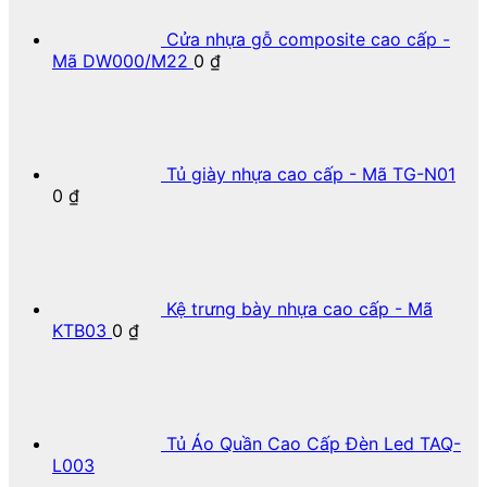
Cửa nhựa gỗ composite cao cấp -
Mã DW000/M22
0
₫
Tủ giày nhựa cao cấp - Mã TG-N01
0
₫
Kệ trưng bày nhựa cao cấp - Mã
KTB03
0
₫
Tủ Áo Quần Cao Cấp Đèn Led TAQ-
L003