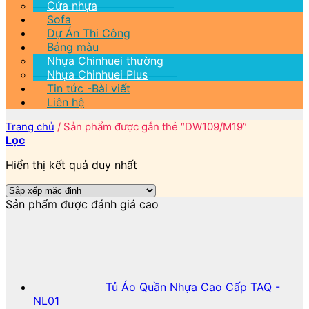
Cửa nhựa
Sofa
Dự Án Thi Công
Bảng màu
Nhựa Chinhuei thường
Nhựa Chinhuei Plus
Tin tức -Bài viết
Liên hệ
Trang chủ
/
Sản phẩm được gắn thẻ “DW109/M19”
Lọc
Hiển thị kết quả duy nhất
Sản phẩm được đánh giá cao
Tủ Áo Quần Nhựa Cao Cấp TAQ -
NL01