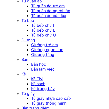
Tủ quần áo
Tủ quần áo trẻ em
Tủ quần áo người lớn
Tủ quần áo cửa lùa
Tủ bếp
Tủ bếp chữ I
Tủ bếp chữ L
Tủ bếp chữ U
Giường
Giường trẻ em
Giường người lớn
Giường tầng
Bàn
Bàn học
Bàn làm việc
Kệ
Kệ Tivi
Kệ sách
Kệ trưng bày
Tủ giày
Tủ giày nhựa cao cấp
Tủ giày thông minh
Bàn trang điểm