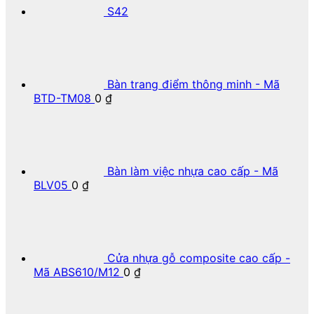
S42
Bàn trang điểm thông minh - Mã
BTD-TM08
0
₫
Bàn làm việc nhựa cao cấp - Mã
BLV05
0
₫
Cửa nhựa gỗ composite cao cấp -
Mã ABS610/M12
0
₫