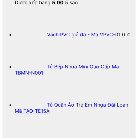
Được xếp hạng
5.00
5 sao
Vách PVC giả đá - Mã VPVC-01
0
₫
Tủ Bếp Nhựa Mini Cao Cấp Mã
TBMN-N001
Tủ Quần Áo Trẻ Em Nhựa Đài Loan –
Mã TAQ-TE15A