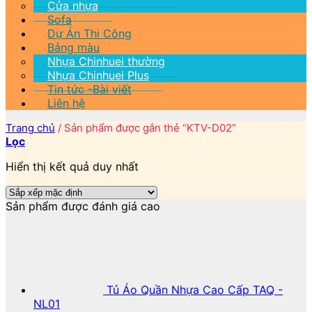
Cửa nhựa
Sofa
Dự Án Thi Công
Bảng màu
Nhựa Chinhuei thường
Nhựa Chinhuei Plus
Tin tức -Bài viết
Liên hệ
Trang chủ
/
Sản phẩm được gắn thẻ “KTV-D02”
Lọc
Hiển thị kết quả duy nhất
Sản phẩm được đánh giá cao
Tủ Áo Quần Nhựa Cao Cấp TAQ -
NL01