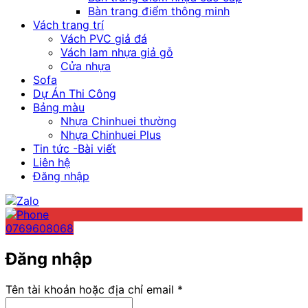
Bàn trang điểm thông minh
Vách trang trí
Vách PVC giả đá
Vách lam nhựa giả gỗ
Cửa nhựa
Sofa
Dự Án Thi Công
Bảng màu
Nhựa Chinhuei thường
Nhựa Chinhuei Plus
Tin tức -Bài viết
Liên hệ
Đăng nhập
0769608068
Đăng nhập
Bắt
Tên tài khoản hoặc địa chỉ email
*
buộc