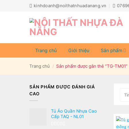
Bỏ
kinhdoanh@noithatnhuadanang.vn
0769
qua
nội
dung
Trang chủ
Giới thiệu
Sản phẩm
Trang chủ
/
Sản phẩm được gắn thẻ “TG-TM01”
SẢN PHẨM ĐƯỢC ĐÁNH GIÁ
CAO
Tủ Áo Quần Nhựa Cao
Cấp TAQ - NL01