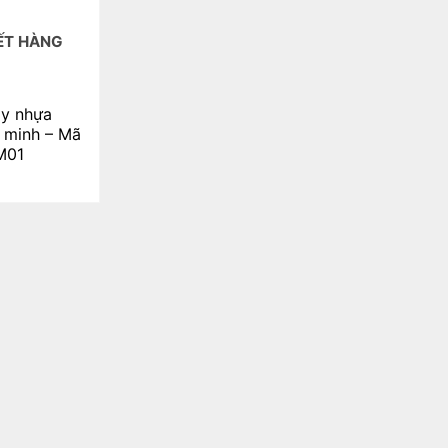
ẾT HÀNG
ày nhựa
 minh – Mã
M01