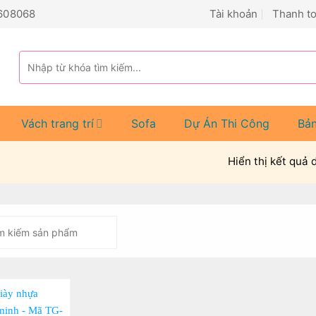
608068
Tài khoản
Thanh t
Tìm
kiếm:
Vách trang trí
Sofa
Dự Án Thi Công
Bả
Hiển thị kết quả 