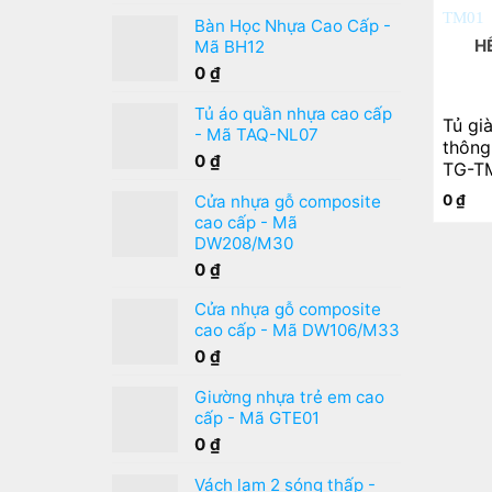
Được xếp
hạng
5.00
5
Bàn Học Nhựa Cao Cấp -
sao
H
Mã BH12
0
₫
Tủ áo quần nhựa cao cấp
Tủ gi
- Mã TAQ-NL07
thông
0
₫
TG-T
0
₫
Cửa nhựa gỗ composite
cao cấp - Mã
DW208/M30
0
₫
Cửa nhựa gỗ composite
cao cấp - Mã DW106/M33
0
₫
Giường nhựa trẻ em cao
cấp - Mã GTE01
0
₫
Vách lam 2 sóng thấp -