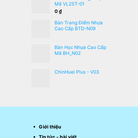
Mã VL2ST-01
0
₫
Bàn Trang Điểm Nhựa
Cao Cấp BTD-N09
Bàn Học Nhựa Cao Cấp
Mã BH_N02
ChinHuei Plus - V03
Giới thiệu
Tin tức - bài viết