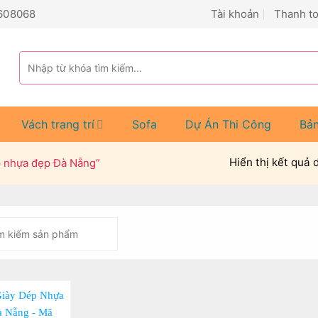
608068
Tài khoản
Thanh t
Tìm
kiếm:
Vách trang trí
Sofa
Dự Án Thi Công
Bả
Hiển thị kết quả 
p nhựa đẹp Đà Nẵng”