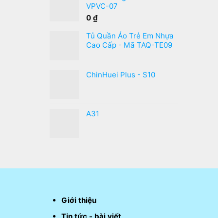
VPVC-07
0
₫
Tủ Quần Áo Trẻ Em Nhựa
Cao Cấp - Mã TAQ-TE09
ChinHuei Plus - S10
A31
Giới thiệu
Tin tức - bài viết