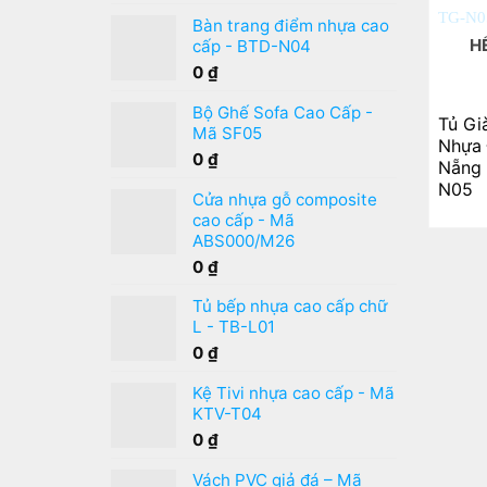
Được xếp
hạng
5.00
5
Bàn trang điểm nhựa cao
sao
H
cấp - BTD-N04
0
₫
Bộ Ghế Sofa Cao Cấp -
Tủ Gi
Mã SF05
Nhựa
0
₫
Nẵng 
N05
Cửa nhựa gỗ composite
cao cấp - Mã
ABS000/M26
0
₫
Tủ bếp nhựa cao cấp chữ
L - TB-L01
0
₫
Kệ Tivi nhựa cao cấp - Mã
KTV-T04
0
₫
Vách PVC giả đá – Mã