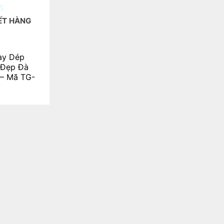
ẾT HÀNG
ày Dép
 Đẹp Đà
– Mã TG-