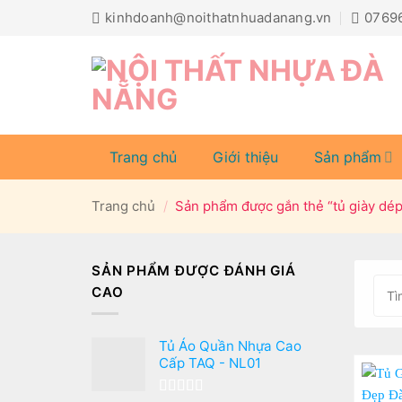
Bỏ
kinhdoanh@noithatnhuadanang.vn
0769
qua
nội
dung
Trang chủ
Giới thiệu
Sản phẩm
Trang chủ
/
Sản phẩm được gắn thẻ “tủ giày dé
SẢN PHẨM ĐƯỢC ĐÁNH GIÁ
CAO
Tủ Áo Quần Nhựa Cao
Cấp TAQ - NL01