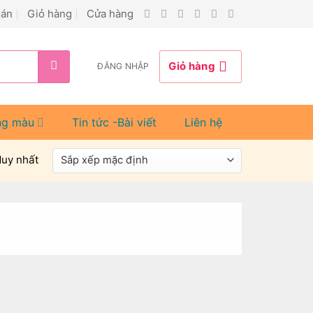
oán
Giỏ hàng
Cửa hàng
Giỏ hàng
ĐĂNG NHẬP
ng màu
Tin tức -Bài viết
Liên hệ
duy nhất