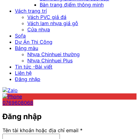
Bàn trang điểm thông minh
Vách trang trí
Vách PVC giả đá
Vách lam nhựa giả gỗ
Cửa nhựa
Sofa
Dự Án Thi Công
Bảng màu
Nhựa Chinhuei thường
Nhựa Chinhuei Plus
Tin tức -Bài viết
Liên hệ
Đăng nhập
0769608068
Đăng nhập
Bắt
Tên tài khoản hoặc địa chỉ email
*
buộc