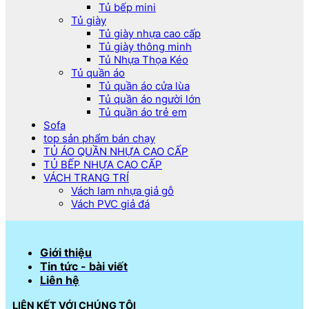
Tủ bếp mini
Tủ giày
Tủ giày nhựa cao cấp
Tủ giày thông minh
Tủ Nhựa Thọa Kéo
Tủ quần áo
Tủ quần áo cửa lùa
Tủ quần áo người lớn
Tủ quần áo trẻ em
Sofa
top sản phẩm bán chạy
TỦ ÁO QUẦN NHỰA CAO CẤP
TỦ BẾP NHỰA CAO CẤP
VÁCH TRANG TRÍ
Vách lam nhựa giả gỗ
Vách PVC giả đá
Giới thiệu
Tin tức - bài viết
Liên hệ
LIÊN KẾT VỚI CHÚNG TÔI