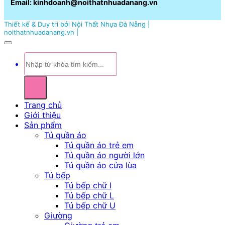
Email: kinhdoanh@noithatnhuadanang.vn
Thiết kế & Duy trì bởi Nội Thất Nhựa Đà Nẵng |
noithatnhuadanang.vn |
Tìm
kiếm:
Trang chủ
Giới thiệu
Sản phẩm
Tủ quần áo
Tủ quần áo trẻ em
Tủ quần áo người lớn
Tủ quần áo cửa lùa
Tủ bếp
Tủ bếp chữ I
Tủ bếp chữ L
Tủ bếp chữ U
Giường