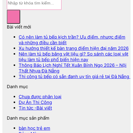
Bài viết mới
Có nên làm tủ bếp kịch trần? Ưu điểm, nhược điểm
và những điều cần biết
Xu hướng thiết kế bàn trang điểm hiện đại năm 2026
Nên làm tủ bếp bằng vật liệu gì? So sánh các loại vật
liệu làm tủ bếp phổ biến hiện nay
Thông Báo Lịch Nghỉ Tết Xuân Bính Ngọ 2026 – Nội
Thất Nhựa Đà Nẵng
Thi công tủ bếp có sẵn đanh uy tín giá rẻ tại Đà Nẵng
Danh mục
Chưa được phân loại
Dự Án Thi Công
Tin tức -Bài viết
Danh mục sản phẩm
bàn học trẻ em