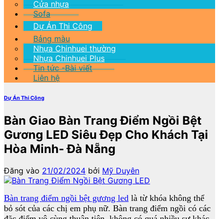
Cửa nhựa
Sofa
Dự Án Thi Công
Bảng màu
Nhựa Chinhuei thường
Nhựa Chinhuei Plus
Tin tức -Bài viết
Liên hệ
Dự Án Thi Công
Bàn Giao Bàn Trang Điểm Ngồi Bệt
Gương LED Siêu Đẹp Cho Khách Tại
Hòa Minh- Đà Nẵng
Đăng vào
21/02/2024
bởi
Mỹ Duyên
Bàn trang điểm ngồi bệt gương led
là từ khóa không thể
bỏ sót của các chị em phụ nữ. Bàn trang điểm ngồi có các
đặc điểm vô cùng thuận tiện, không có quá nhiều sự khác