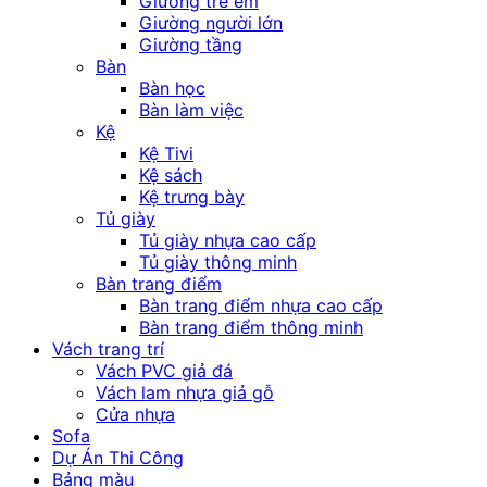
Giường trẻ em
Giường người lớn
Giường tầng
Bàn
Bàn học
Bàn làm việc
Kệ
Kệ Tivi
Kệ sách
Kệ trưng bày
Tủ giày
Tủ giày nhựa cao cấp
Tủ giày thông minh
Bàn trang điểm
Bàn trang điểm nhựa cao cấp
Bàn trang điểm thông minh
Vách trang trí
Vách PVC giả đá
Vách lam nhựa giả gỗ
Cửa nhựa
Sofa
Dự Án Thi Công
Bảng màu