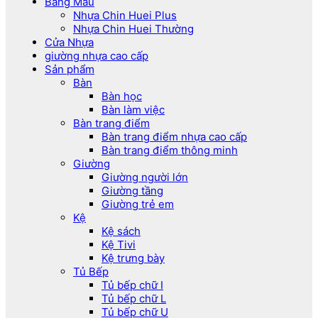
Bảng Màu
Nhựa Chin Huei Plus
Nhựa Chin Huei Thường
Cửa Nhựa
giường nhựa cao cấp
Sản phẩm
Bàn
Bàn học
Bàn làm việc
Bàn trang điểm
Bàn trang điểm nhựa cao cấp
Bàn trang điểm thông minh
Giường
Giường người lớn
Giường tầng
Giường trẻ em
Kệ
Kệ sách
Kệ Tivi
Kệ trưng bày
Tủ Bếp
Tủ bếp chữ I
Tủ bếp chữ L
Tủ bếp chữ U