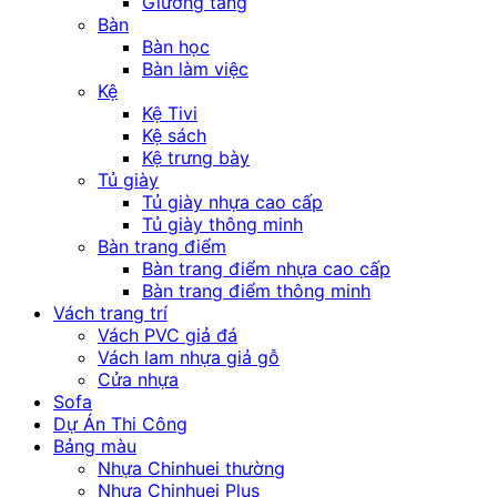
Giường tầng
Bàn
Bàn học
Bàn làm việc
Kệ
Kệ Tivi
Kệ sách
Kệ trưng bày
Tủ giày
Tủ giày nhựa cao cấp
Tủ giày thông minh
Bàn trang điểm
Bàn trang điểm nhựa cao cấp
Bàn trang điểm thông minh
Vách trang trí
Vách PVC giả đá
Vách lam nhựa giả gỗ
Cửa nhựa
Sofa
Dự Án Thi Công
Bảng màu
Nhựa Chinhuei thường
Nhựa Chinhuei Plus