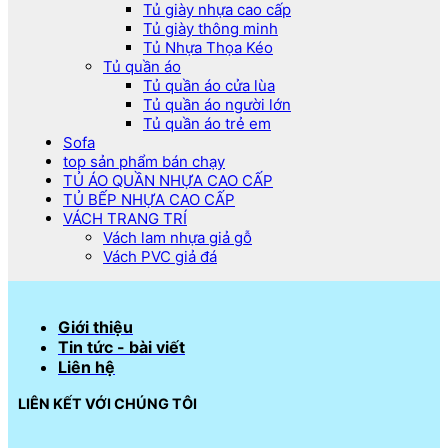
Tủ giày nhựa cao cấp
Tủ giày thông minh
Tủ Nhựa Thọa Kéo
Tủ quần áo
Tủ quần áo cửa lùa
Tủ quần áo người lớn
Tủ quần áo trẻ em
Sofa
top sản phẩm bán chạy
TỦ ÁO QUẦN NHỰA CAO CẤP
TỦ BẾP NHỰA CAO CẤP
VÁCH TRANG TRÍ
Vách lam nhựa giả gỗ
Vách PVC giả đá
Giới thiệu
Tin tức - bài viết
Liên hệ
LIÊN KẾT VỚI CHÚNG TÔI