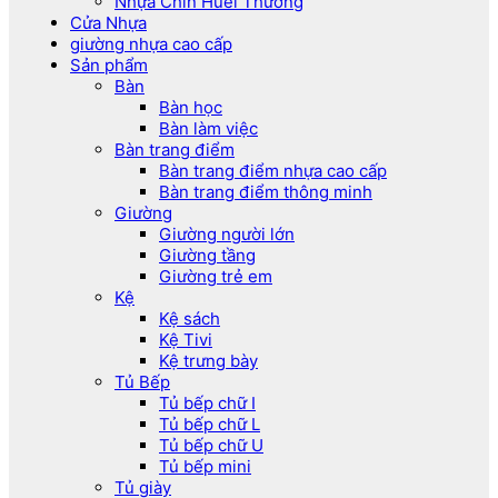
Nhựa Chin Huei Thường
Cửa Nhựa
giường nhựa cao cấp
Sản phẩm
Bàn
Bàn học
Bàn làm việc
Bàn trang điểm
Bàn trang điểm nhựa cao cấp
Bàn trang điểm thông minh
Giường
Giường người lớn
Giường tầng
Giường trẻ em
Kệ
Kệ sách
Kệ Tivi
Kệ trưng bày
Tủ Bếp
Tủ bếp chữ I
Tủ bếp chữ L
Tủ bếp chữ U
Tủ bếp mini
Tủ giày