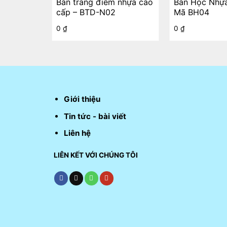
Bàn trang điểm nhựa cao
Bàn Học Nhự
cấp – BTD-N02
Mã BH04
0
₫
0
₫
Giới thiệu
Tin tức - bài viết
Liên hệ
LIÊN KẾT VỚI CHÚNG TÔI