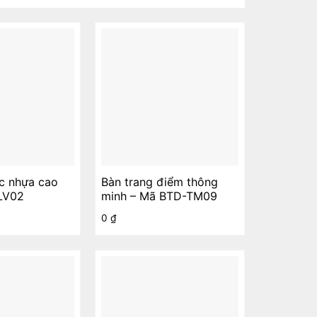
ệc nhựa cao
Bàn trang điểm thông
LV02
minh – Mã BTD-TM09
0
₫