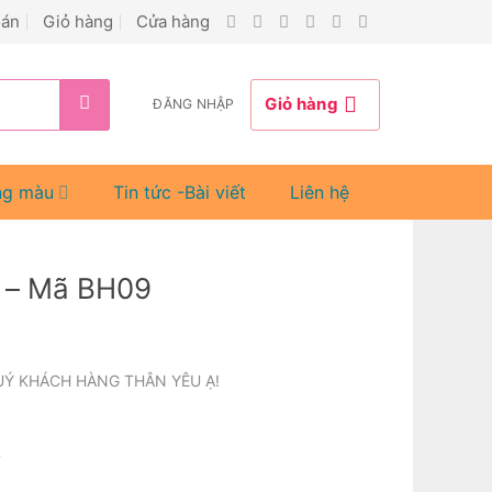
oán
Giỏ hàng
Cửa hàng
Giỏ hàng
ĐĂNG NHẬP
ng màu
Tin tức -Bài viết
Liên hệ
 – Mã BH09
UÝ KHÁCH HÀNG THÂN YÊU Ạ!
%