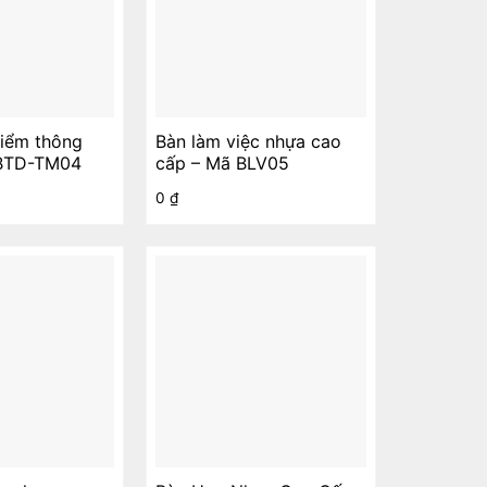
điểm thông
Bàn làm việc nhựa cao
 BTD-TM04
cấp – Mã BLV05
0
₫