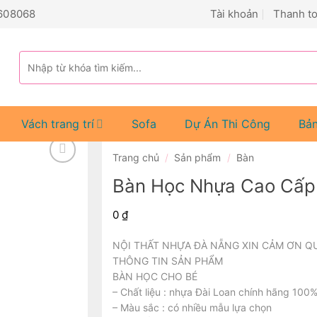
608068
Tài khoản
Thanh t
Tìm
kiếm:
Vách trang trí
Sofa
Dự Án Thi Công
Bả
Trang chủ
/
Sản phẩm
/
Bàn
Bàn Học Nhựa Cao Cấp
0
₫
NỘI THẤT NHỰA ĐÀ NẴNG XIN CẢM ƠN Q
THÔNG TIN SẢN PHẨM
BÀN HỌC CHO BÉ
– Chất liệu : nhựa Đài Loan chính hãng 100
– Màu sắc : có nhiều mẫu lựa chọn