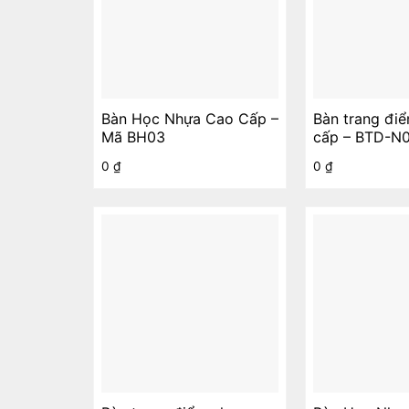
Bàn Học Nhựa Cao Cấp –
Bàn trang đi
Mã BH03
cấp – BTD-N
0
₫
0
₫