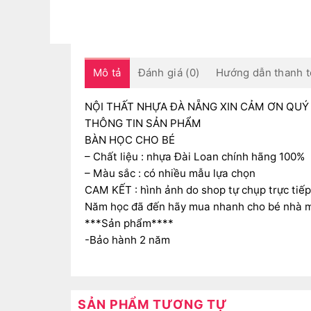
Mô tả
Đánh giá (0)
Hướng dẫn thanh t
NỘI THẤT NHỰA ĐÀ NẴNG XIN CẢM ƠN QUÝ
THÔNG TIN SẢN PHẨM
BÀN HỌC CHO BÉ
– Chất liệu : nhựa Đài Loan chính hãng 100%
– Màu sắc : có nhiều mẫu lựa chọn
CAM KẾT : hình ảnh do shop tự chụp trực tiếp
Năm học đã đến hãy mua nhanh cho bé nhà mì
***Sản phẩm****
-Bảo hành 2 năm
SẢN PHẨM TƯƠNG TỰ