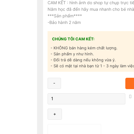
CAM KẾT : hình ảnh do shop tự chụp trực ti
Năm học đã đến hãy mua nhanh cho bé nhà 
***Sản phẩm****
-Bảo hành 2 năm
CHÚNG TÔI CAM KẾT:
- KHÔNG bán hàng kém chất lượng.
- Sản phẩm y như hình.
- Đổi trả dễ dàng nếu không vừa ý.
- Sẽ có mặt tại nhà bạn từ 1 - 3 ngày làm việ
Bàn
Học
Nhựa
Cao
Cấp
-
Thêm vào giỏ hàng
Mã