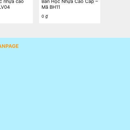
ệc nhựa cao
Bàn Học Nhựa Cao Cấp –
LV04
Mã BH11
0
₫
ANPAGE