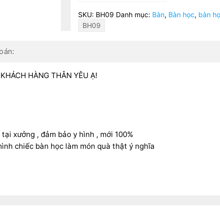
BH09
SKU:
BH09
Danh mục:
Bàn
,
Bàn học
,
bàn họ
số
BH09
lượng
oán:
 KHÁCH HÀNG THÂN YÊU Ạ!
 tại xưởng , đảm bảo y hình , mới 100%
nh chiếc bàn học làm món quà thật ý nghĩa