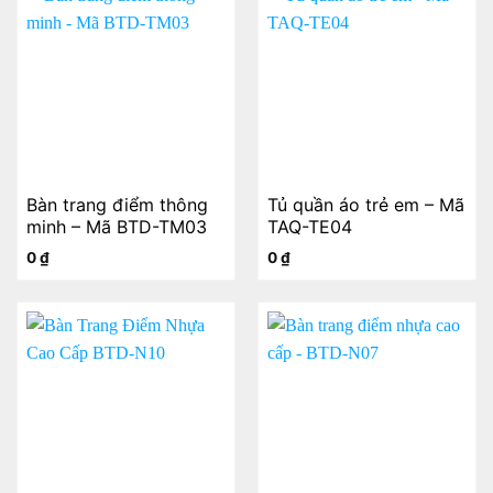
Bàn trang điểm thông
Tủ quần áo trẻ em – Mã
minh – Mã BTD-TM03
TAQ-TE04
0
₫
0
₫