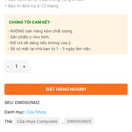
> Bảo trì định kỳ 6-12 tháng
CHÚNG TÔI CAM KẾT:
- KHÔNG bán hàng kém chất lượng.
- Sản phẩm y như hình.
- Đổi trả dễ dàng nếu không vừa ý.
- Sẽ có mặt tại nhà bạn từ 1 - 3 ngày làm việc.
Cửa nhựa gỗ composite cao cấp - Mã DW000/M22 số lượng
Thêm vào giỏ hàng
ĐẶT HÀNG NHANH
SKU:
DW000/M22
Danh mục:
Cửa Nhựa
Thẻ:
Cửa nhựa Composite
,
DW000/M22