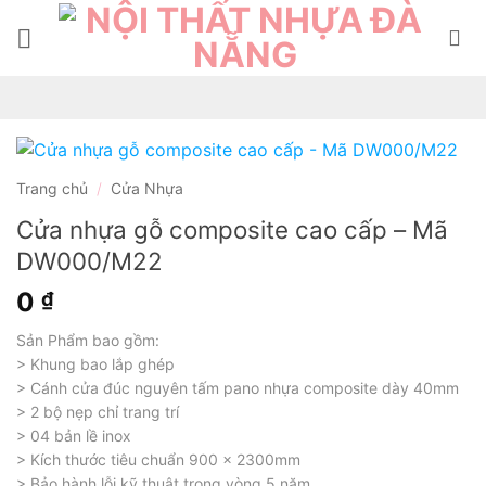
Bỏ
qua
nội
dung
Trang chủ
/
Cửa Nhựa
Cửa nhựa gỗ composite cao cấp – Mã
DW000/M22
0
₫
Sản Phẩm bao gồm:
> Khung bao lắp ghép
> Cánh cửa đúc nguyên tấm pano nhựa composite dày 40mm
> 2 bộ nẹp chỉ trang trí
> 04 bản lề inox
> Kích thước tiêu chuẩn 900 x 2300mm
> Bảo hành lỗi kỹ thuật trong vòng 5 năm