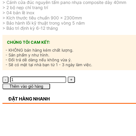
> Cánh cửa đúc nguyên tấm pano nhựa composite dày 40mm
> 2 bộ nẹp chỉ trang trí
> 04 bản lề inox
> Kích thước tiêu chuẩn 900 x 2300mm
> Bảo hành lỗi kỹ thuật trong vòng 5 năm
> Bảo trì định kỳ 6-12 tháng
CHÚNG TÔI CAM KẾT:
- KHÔNG bán hàng kém chất lượng.
- Sản phẩm y như hình.
- Đổi trả dễ dàng nếu không vừa ý.
- Sẽ có mặt tại nhà bạn từ 1 - 3 ngày làm việc.
Cửa
nhựa
Thêm vào giỏ hàng
gỗ
composite
ĐẶT HÀNG NHANH
cao
cấp
-
Mã
DW000/M23
số