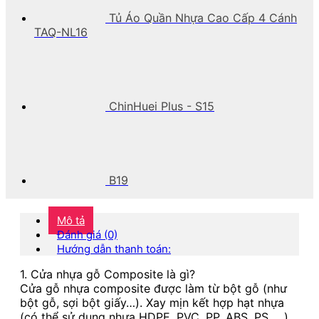
Tủ Áo Quần Nhựa Cao Cấp 4 Cánh
TAQ-NL16
ChinHuei Plus - S15
B19
Mô tả
Đánh giá (0)
Hướng dẫn thanh toán:
1. Cửa nhựa gỗ Composite là gì?
Cửa gỗ nhựa composite được làm từ bột gỗ (như
bột gỗ, sợi bột giấy…). Xay mịn kết hợp hạt nhựa
(có thể sử dụng nhựa HDPE, PVC, PP, ABS, PS, …).