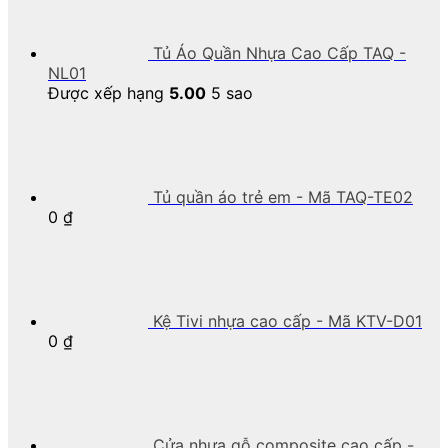
Tủ Áo Quần Nhựa Cao Cấp TAQ -
NL01
Được xếp hạng
5.00
5 sao
Tủ quần áo trẻ em - Mã TAQ-TE02
0
₫
Kệ Tivi nhựa cao cấp - Mã KTV-D01
0
₫
Cửa nhựa gỗ composite cao cấp -