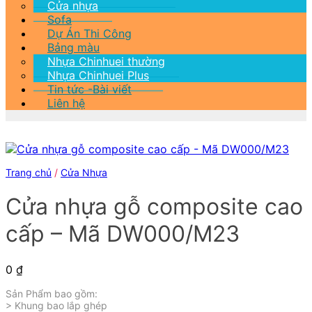
Cửa nhựa
Sofa
Dự Án Thi Công
Bảng màu
Nhựa Chinhuei thường
Nhựa Chinhuei Plus
Tin tức -Bài viết
Liên hệ
Trang chủ
/
Cửa Nhựa
Cửa nhựa gỗ composite cao
cấp – Mã DW000/M23
0
₫
Sản Phẩm bao gồm:
> Khung bao lắp ghép