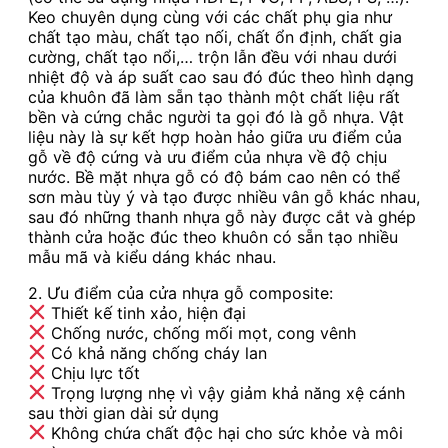
Keo chuyên dụng cùng với các chất phụ gia như
chất tạo màu, chất tạo nối, chất ổn định, chất gia
cường, chất tạo nổi,… trộn lẫn đều với nhau dưới
nhiệt độ và áp suất cao sau đó đúc theo hình dạng
của khuôn đã làm sẵn tạo thành một chất liệu rất
bền và cứng chắc người ta gọi đó là gỗ nhựa. Vật
liệu này là sự kết hợp hoàn hảo giữa ưu điểm của
gỗ về độ cứng và ưu điểm của nhựa về độ chịu
nước. Bề mặt nhựa gỗ có độ bám cao nên có thể
sơn màu tùy ý và tạo được nhiều vân gỗ khác nhau,
sau đó những thanh nhựa gỗ này được cắt và ghép
thành cửa hoặc đúc theo khuôn có sẵn tạo nhiều
mẫu mã và kiểu dáng khác nhau.
2. Ưu điểm của cửa nhựa gỗ composite:
Thiết kế tinh xảo, hiện đại
Chống nước, chống mối mọt, cong vênh
Có khả năng chống cháy lan
Chịu lực tốt
Trọng lượng nhẹ vì vậy giảm khả năng xệ cánh
sau thời gian dài sử dụng
Không chứa chất độc hại cho sức khỏe và môi