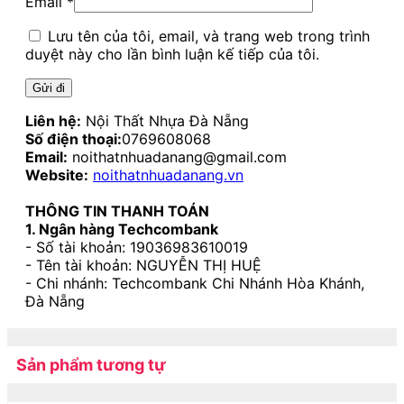
Email
*
Lưu tên của tôi, email, và trang web trong trình
duyệt này cho lần bình luận kế tiếp của tôi.
Liên hệ:
Nội Thất Nhựa Đà Nẵng
Số điện thoại:
0769608068
Email:
noithatnhuadanang@gmail.com
Website:
noithatnhuadanang.vn
THÔNG TIN THANH TOÁN
1. Ngân hàng Techcombank
- Số tài khoản: 19036983610019
- Tên tài khoản: NGUYỄN THỊ HUỆ
- Chi nhánh: Techcombank Chi Nhánh Hòa Khánh,
Đà Nẵng
Sản phẩm tương tự