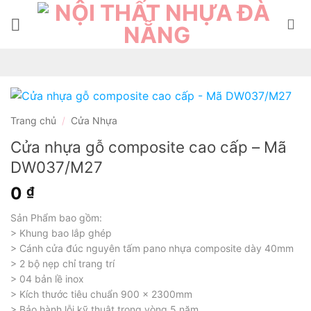
Bỏ
qua
nội
dung
Trang chủ
/
Cửa Nhựa
Cửa nhựa gỗ composite cao cấp – Mã
DW037/M27
0
₫
Sản Phẩm bao gồm:
> Khung bao lắp ghép
> Cánh cửa đúc nguyên tấm pano nhựa composite dày 40mm
> 2 bộ nẹp chỉ trang trí
> 04 bản lề inox
> Kích thước tiêu chuẩn 900 x 2300mm
> Bảo hành lỗi kỹ thuật trong vòng 5 năm