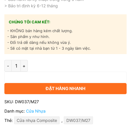
> Bảo trì định kỳ 6-12 tháng
CHÚNG TÔI CAM KẾT:
- KHÔNG bán hàng kém chất lượng.
- Sản phẩm y như hình.
- Đổi trả dễ dàng nếu không vừa ý.
- Sẽ có mặt tại nhà bạn từ 1 - 3 ngày làm việc.
Cửa nhựa gỗ composite cao cấp - Mã DW037/M27 số lượng
Thêm vào giỏ hàng
ĐẶT HÀNG NHANH
SKU:
DW037/M27
Danh mục:
Cửa Nhựa
Thẻ:
Cửa nhựa Composite
,
DW037/M27