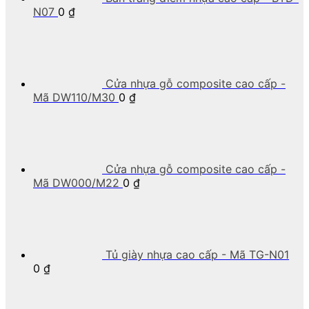
N07
0
₫
Cửa nhựa gỗ composite cao cấp -
Mã DW110/M30
0
₫
Cửa nhựa gỗ composite cao cấp -
Mã DW000/M22
0
₫
Tủ giày nhựa cao cấp - Mã TG-N01
0
₫