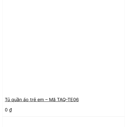
Tủ quần áo trẻ em – Mã TAQ-TE06
0
₫