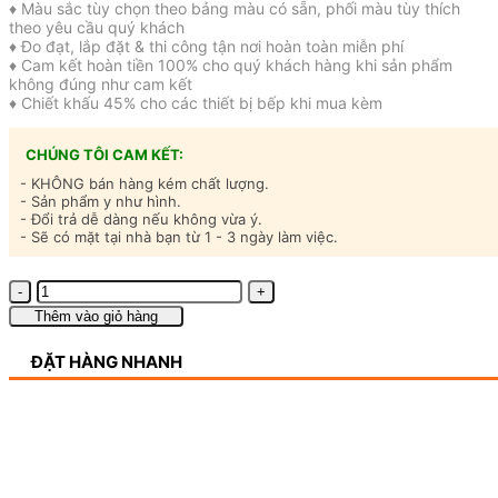
♦ Màu sắc tùy chọn theo bảng màu có sẵn, phối màu tùy thích
theo yêu cầu quý khách
♦ Đo đạt, lắp đặt & thi công tận nơi hoàn toàn miễn phí
♦ Cam kết hoàn tiền 100% cho quý khách hàng khi sản phẩm
không đúng như cam kết
♦ Chiết khấu 45% cho các thiết bị bếp khi mua kèm
CHÚNG TÔI CAM KẾT:
- KHÔNG bán hàng kém chất lượng.
- Sản phẩm y như hình.
- Đổi trả dễ dàng nếu không vừa ý.
- Sẽ có mặt tại nhà bạn từ 1 - 3 ngày làm việc.
Tủ
bếp
Thêm vào giỏ hàng
nhựa
cao
ĐẶT HÀNG NHANH
cấp
chữ
L
-
TB-
L09