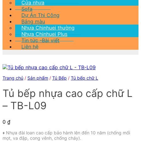
Cửa nhựa
Sofa
Dự Án Thi Công
Bảng màu
Nhựa Chinhuei thường
Nhựa Chinhuei Plus
Tin tức -Bài viết
Liên hệ
Trang chủ
/
Sản phẩm
/
Tủ Bếp
/
Tủ bếp chữ L
Tủ bếp nhựa cao cấp chữ L
– TB-L09
0
₫
♦ Nhựa đài loan cao cấp bảo hành lên đến 10 năm (chống mối
mọt, va đập, cong vênh, chống cháy).