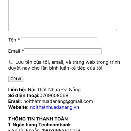
Tên
*
Email
*
Lưu tên của tôi, email, và trang web trong trình
duyệt này cho lần bình luận kế tiếp của tôi.
Liên hệ:
Nội Thất Nhựa Đà Nẵng
Số điện thoại:
0769608068
Email:
noithatnhuadanang@gmail.com
Website:
noithatnhuadanang.vn
THÔNG TIN THANH TOÁN
1. Ngân hàng Techcombank
- Số tài khoản: 19036983610019