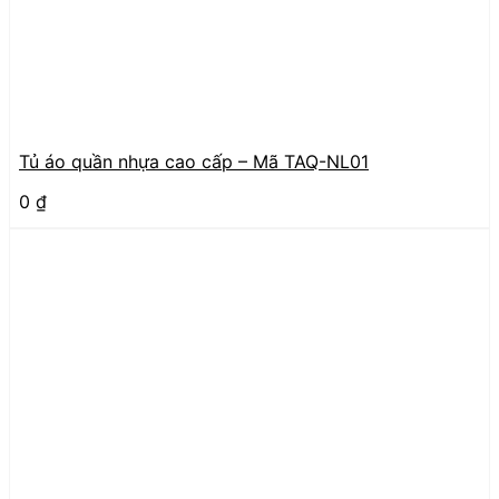
Tủ áo quần nhựa cao cấp – Mã TAQ-NL01
0
₫