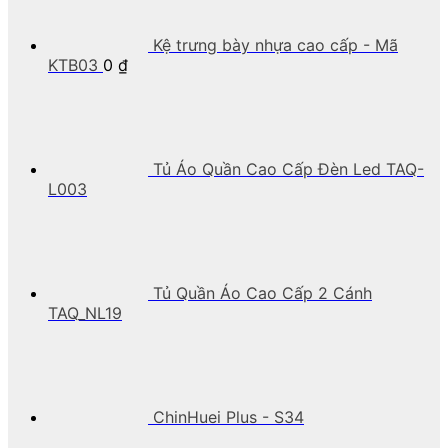
Kệ trưng bày nhựa cao cấp - Mã
KTB03
0
₫
Tủ Áo Quần Cao Cấp Đèn Led TAQ-
L003
Tủ Quần Áo Cao Cấp 2 Cánh
TAQ_NL19
ChinHuei Plus - S34