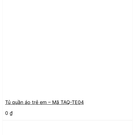
Tủ quần áo trẻ em – Mã TAQ-TE04
0
₫