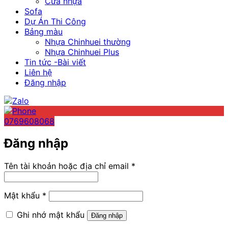
Cửa nhựa
Sofa
Dự Án Thi Công
Bảng màu
Nhựa Chinhuei thường
Nhựa Chinhuei Plus
Tin tức -Bài viết
Liên hệ
Đăng nhập
0769608068
Đăng nhập
Bắt
Tên tài khoản hoặc địa chỉ email
*
buộc
Bắt
Mật khẩu
*
buộc
Ghi nhớ mật khẩu
Đăng nhập