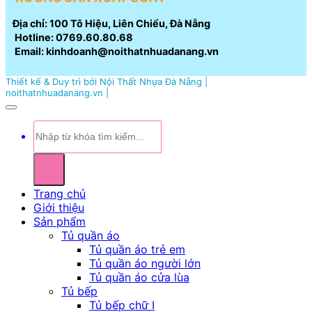
Địa chỉ: 100 Tô Hiệu, Liên Chiểu, Đà Nẵng
Hotline: 0769.60.80.68
Email: kinhdoanh@noithatnhuadanang.vn
Thiết kế & Duy trì bởi Nội Thất Nhựa Đà Nẵng |
noithatnhuadanang.vn |
Tìm
kiếm:
Trang chủ
Giới thiệu
Sản phẩm
Tủ quần áo
Tủ quần áo trẻ em
Tủ quần áo người lớn
Tủ quần áo cửa lùa
Tủ bếp
Tủ bếp chữ I