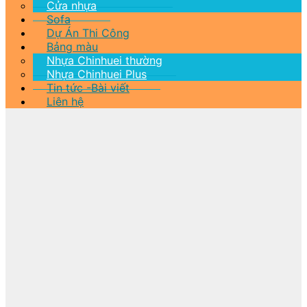
Cửa nhựa
Sofa
Dự Án Thi Công
Bảng màu
Nhựa Chinhuei thường
Nhựa Chinhuei Plus
Tin tức -Bài viết
Liên hệ