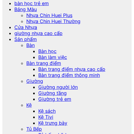
bàn học trẻ em
Bảng Màu
Nhựa Chin Huei Plus
Nhựa Chin Huei Thường
Cửa Nhựa
giường nhựa cao cấp
Sản phẩm
Bàn
Bàn học
Bàn làm việc
Bàn trang điểm
Bàn trang điểm nhựa cao cấp
Bàn trang điểm thông minh
Giường
Giường người lớn
Giường tầng
Giường trẻ em
Kệ
Kệ sách
Kệ Tivi
Kệ trưng bày
Tủ Bếp