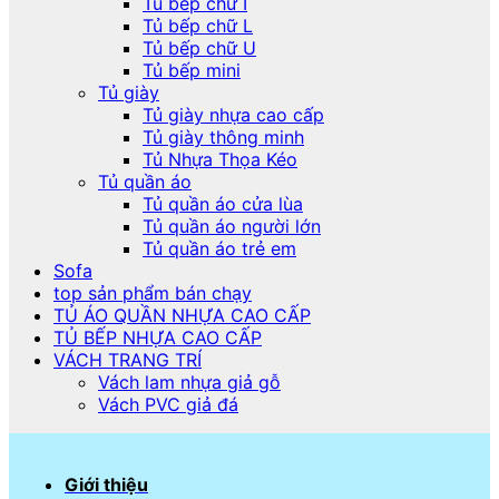
Tủ bếp chữ I
Tủ bếp chữ L
Tủ bếp chữ U
Tủ bếp mini
Tủ giày
Tủ giày nhựa cao cấp
Tủ giày thông minh
Tủ Nhựa Thọa Kéo
Tủ quần áo
Tủ quần áo cửa lùa
Tủ quần áo người lớn
Tủ quần áo trẻ em
Sofa
top sản phẩm bán chạy
TỦ ÁO QUẦN NHỰA CAO CẤP
TỦ BẾP NHỰA CAO CẤP
VÁCH TRANG TRÍ
Vách lam nhựa giả gỗ
Vách PVC giả đá
Giới thiệu