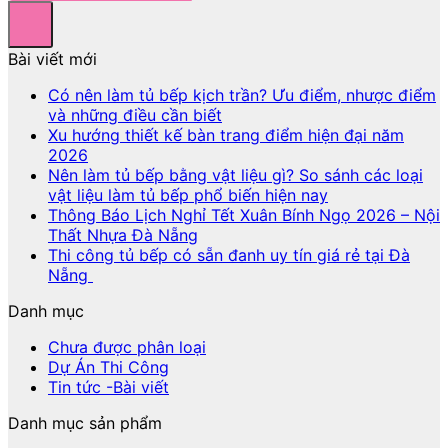
Bài viết mới
Có nên làm tủ bếp kịch trần? Ưu điểm, nhược điểm
và những điều cần biết
Xu hướng thiết kế bàn trang điểm hiện đại năm
2026
Nên làm tủ bếp bằng vật liệu gì? So sánh các loại
vật liệu làm tủ bếp phổ biến hiện nay
Thông Báo Lịch Nghỉ Tết Xuân Bính Ngọ 2026 – Nội
Thất Nhựa Đà Nẵng
Thi công tủ bếp có sẵn đanh uy tín giá rẻ tại Đà
Nẵng
Danh mục
Chưa được phân loại
Dự Án Thi Công
Tin tức -Bài viết
Danh mục sản phẩm