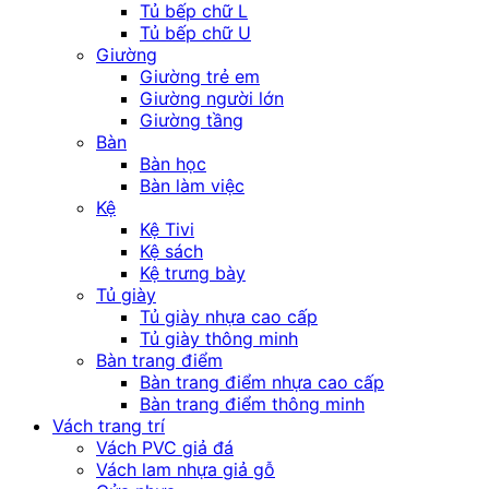
Tủ bếp chữ L
Tủ bếp chữ U
Giường
Giường trẻ em
Giường người lớn
Giường tầng
Bàn
Bàn học
Bàn làm việc
Kệ
Kệ Tivi
Kệ sách
Kệ trưng bày
Tủ giày
Tủ giày nhựa cao cấp
Tủ giày thông minh
Bàn trang điểm
Bàn trang điểm nhựa cao cấp
Bàn trang điểm thông minh
Vách trang trí
Vách PVC giả đá
Vách lam nhựa giả gỗ