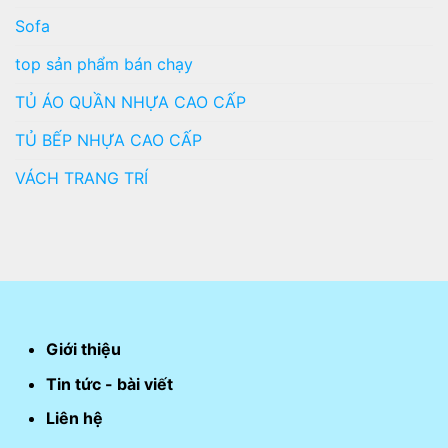
Sofa
top sản phẩm bán chạy
TỦ ÁO QUẦN NHỰA CAO CẤP
TỦ BẾP NHỰA CAO CẤP
VÁCH TRANG TRÍ
Giới thiệu
Tin tức - bài viết
Liên hệ