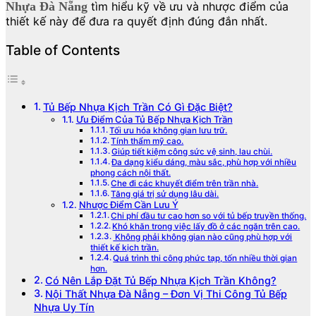
Nhựa Đà Nẵng
tìm hiểu kỹ về ưu và nhược điểm của
thiết kế này để đưa ra quyết định đúng đắn nhất.
Table of Contents
Tủ Bếp Nhựa Kịch Trần Có Gì Đặc Biệt?
Ưu Điểm Của Tủ Bếp Nhựa Kịch Trần
Tối ưu hóa không gian lưu trữ.
Tính thẩm mỹ cao.
Giúp tiết kiệm công sức vệ sinh, lau chùi.
Đa dạng kiểu dáng, màu sắc, phù hợp với nhiều
phong cách nội thất.
Che đi các khuyết điểm trên trần nhà.
Tăng giá trị sử dụng lâu dài.
Nhược Điểm Cần Lưu Ý
Chi phí đầu tư cao hơn so với tủ bếp truyền thống.
Khó khăn trong việc lấy đồ ở các ngăn trên cao.
Không phải không gian nào cũng phù hợp với
thiết kế kịch trần.
Quá trình thi công phức tạp, tốn nhiều thời gian
hơn.
Có Nên Lắp Đặt Tủ Bếp Nhựa Kịch Trần Không?
Nội Thất Nhựa Đà Nẵng – Đơn Vị Thi Công Tủ Bếp
Nhựa Uy Tín