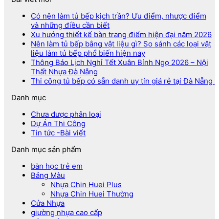
Có nên làm tủ bếp kịch trần? Ưu điểm, nhược điểm
và những điều cần biết
Xu hướng thiết kế bàn trang điểm hiện đại năm 2026
Nên làm tủ bếp bằng vật liệu gì? So sánh các loại vật
liệu làm tủ bếp phổ biến hiện nay
Thông Báo Lịch Nghỉ Tết Xuân Bính Ngọ 2026 – Nội
Thất Nhựa Đà Nẵng
Thi công tủ bếp có sẵn đanh uy tín giá rẻ tại Đà Nẵng
Danh mục
Chưa được phân loại
Dự Án Thi Công
Tin tức -Bài viết
Danh mục sản phẩm
bàn học trẻ em
Bảng Màu
Nhựa Chin Huei Plus
Nhựa Chin Huei Thường
Cửa Nhựa
giường nhựa cao cấp