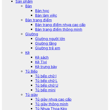
Sản phẩm
Bàn
Bàn học
Bàn làm việc
Bàn trang điểm
Bàn trang điểm nhựa cao cấp
Bàn trang điểm thông minh
Giường
Giường người lớn
Giường tầng
Giường trẻ em
Kệ
Kệ sách
Kệ Tivi
Kệ trưng bày
Tủ Bếp
Tủ bếp chữ I
Tủ bếp chữ L
Tủ bếp chữ U
Tủ bếp mini
Tủ giày
Tủ giày nhựa cao cấp
Tủ giày thông minh
Tủ Nhựa Thọa Kéo