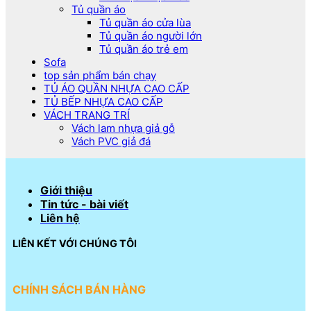
Tủ quần áo
Tủ quần áo cửa lùa
Tủ quần áo người lớn
Tủ quần áo trẻ em
Sofa
top sản phẩm bán chạy
TỦ ÁO QUẦN NHỰA CAO CẤP
TỦ BẾP NHỰA CAO CẤP
VÁCH TRANG TRÍ
Vách lam nhựa giả gỗ
Vách PVC giả đá
Giới thiệu
Tin tức - bài viết
Liên hệ
LIÊN KẾT VỚI CHÚNG TÔI
CHÍNH SÁCH BÁN HÀNG