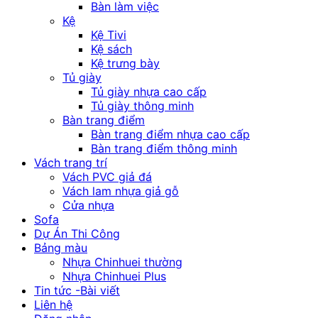
Bàn làm việc
Kệ
Kệ Tivi
Kệ sách
Kệ trưng bày
Tủ giày
Tủ giày nhựa cao cấp
Tủ giày thông minh
Bàn trang điểm
Bàn trang điểm nhựa cao cấp
Bàn trang điểm thông minh
Vách trang trí
Vách PVC giả đá
Vách lam nhựa giả gỗ
Cửa nhựa
Sofa
Dự Án Thi Công
Bảng màu
Nhựa Chinhuei thường
Nhựa Chinhuei Plus
Tin tức -Bài viết
Liên hệ