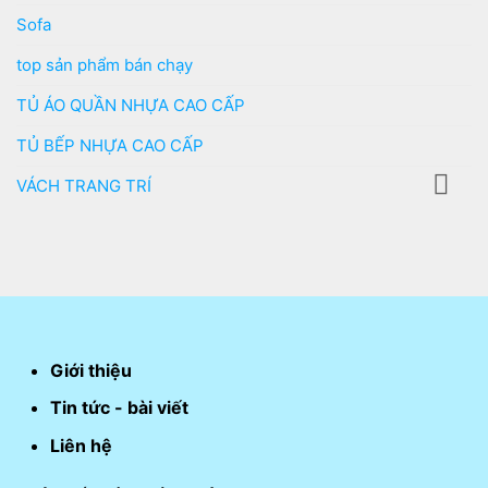
Sofa
top sản phẩm bán chạy
TỦ ÁO QUẦN NHỰA CAO CẤP
TỦ BẾP NHỰA CAO CẤP
VÁCH TRANG TRÍ
Giới thiệu
Tin tức - bài viết
Liên hệ