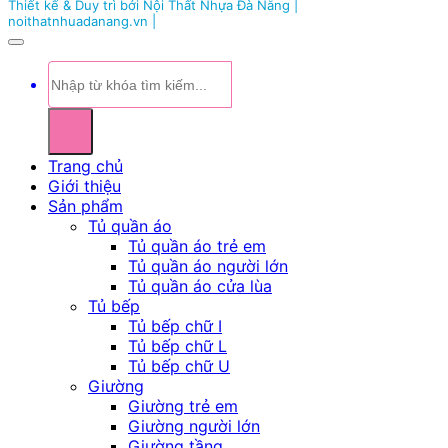
Thiết kế & Duy trì bởi Nội Thất Nhựa Đà Nẵng |
noithatnhuadanang.vn |
Tìm
kiếm:
Trang chủ
Giới thiệu
Sản phẩm
Tủ quần áo
Tủ quần áo trẻ em
Tủ quần áo người lớn
Tủ quần áo cửa lùa
Tủ bếp
Tủ bếp chữ I
Tủ bếp chữ L
Tủ bếp chữ U
Giường
Giường trẻ em
Giường người lớn
Giường tầng