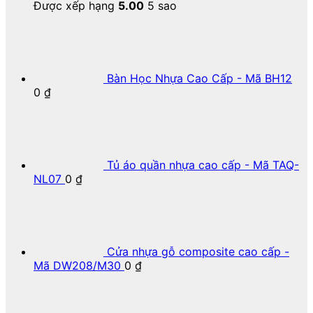
Được xếp hạng
5.00
5 sao
Bàn Học Nhựa Cao Cấp - Mã BH12
0
₫
Tủ áo quần nhựa cao cấp - Mã TAQ-
NL07
0
₫
Cửa nhựa gỗ composite cao cấp -
Mã DW208/M30
0
₫