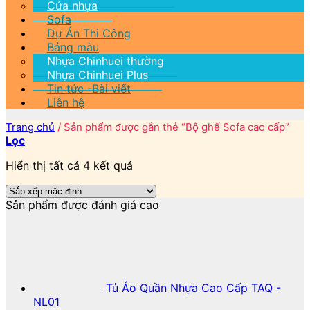
Cửa nhựa
Sofa
Dự Án Thi Công
Bảng màu
Nhựa Chinhuei thường
Nhựa Chinhuei Plus
Tin tức -Bài viết
Liên hệ
Trang chủ
/
Sản phẩm được gắn thẻ “Bộ ghế Sofa cao cấp”
Lọc
Hiển thị tất cả 4 kết quả
Sản phẩm được đánh giá cao
Tủ Áo Quần Nhựa Cao Cấp TAQ -
NL01