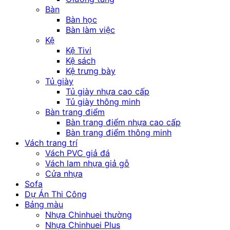
Bàn
Bàn học
Bàn làm việc
Kệ
Kệ Tivi
Kệ sách
Kệ trưng bày
Tủ giày
Tủ giày nhựa cao cấp
Tủ giày thông minh
Bàn trang điểm
Bàn trang điểm nhựa cao cấp
Bàn trang điểm thông minh
Vách trang trí
Vách PVC giả đá
Vách lam nhựa giả gỗ
Cửa nhựa
Sofa
Dự Án Thi Công
Bảng màu
Nhựa Chinhuei thường
Nhựa Chinhuei Plus