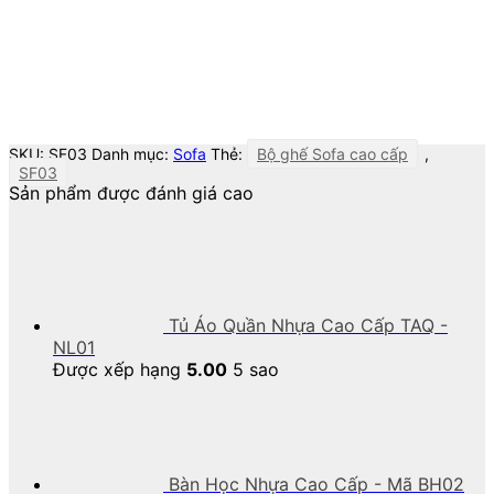
SKU:
SF03
Danh mục:
Sofa
Thẻ:
Bộ ghế Sofa cao cấp
,
SF03
Sản phẩm được đánh giá cao
Tủ Áo Quần Nhựa Cao Cấp TAQ -
NL01
Được xếp hạng
5.00
5 sao
Bàn Học Nhựa Cao Cấp - Mã BH02