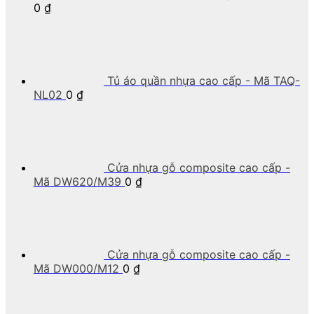
0
₫
Tủ áo quần nhựa cao cấp - Mã TAQ-
NL02
0
₫
Cửa nhựa gỗ composite cao cấp -
Mã DW620/M39
0
₫
Cửa nhựa gỗ composite cao cấp -
Mã DW000/M12
0
₫