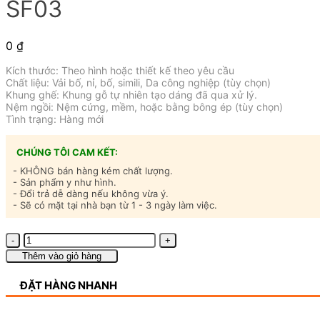
SF03
0
₫
Kích thước: Theo hình hoặc thiết kế theo yêu cầu
Chất liệu: Vải bố, nỉ, bố, simili, Da công nghiệp (tùy chọn)
Khung ghế: Khung gỗ tự nhiên tạo dáng đã qua xử lý.
Nệm ngồi: Nệm cứng, mềm, hoặc bằng bông ép (tùy chọn)
Tình trạng: Hàng mới
CHÚNG TÔI CAM KẾT:
- KHÔNG bán hàng kém chất lượng.
- Sản phẩm y như hình.
- Đổi trả dễ dàng nếu không vừa ý.
- Sẽ có mặt tại nhà bạn từ 1 - 3 ngày làm việc.
Bộ
Ghế
Thêm vào giỏ hàng
Sofa
Cao
ĐẶT HÀNG NHANH
Cấp
-