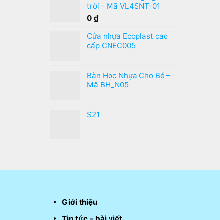
trời - Mã VL4SNT-01
0
₫
Cửa nhựa Ecoplast cao
cấp CNEC005
Bàn Học Nhựa Cho Bé –
Mã BH_N05
S21
Giới thiệu
Tin tức - bài viết