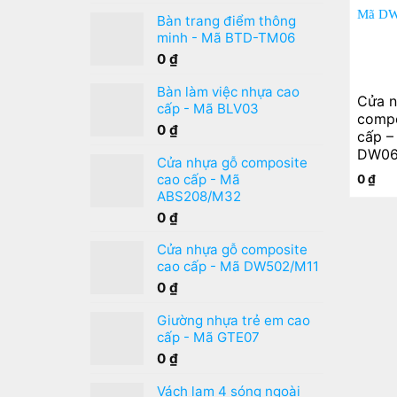
Được xếp
hạng
5.00
5
Bàn trang điểm thông
sao
minh - Mã BTD-TM06
0
₫
Bàn làm việc nhựa cao
Cửa n
cấp - Mã BLV03
compo
0
₫
cấp –
DW06
Cửa nhựa gỗ composite
cao cấp - Mã
0
₫
ABS208/M32
0
₫
Cửa nhựa gỗ composite
cao cấp - Mã DW502/M11
0
₫
Giường nhựa trẻ em cao
cấp - Mã GTE07
0
₫
Vách lam 4 sóng ngoài