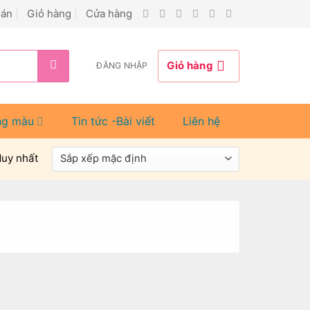
oán
Giỏ hàng
Cửa hàng
Giỏ hàng
ĐĂNG NHẬP
ng màu
Tin tức -Bài viết
Liên hệ
duy nhất