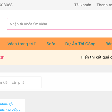
608068
Tài khoản
Thanh t
Tìm
kiếm:
Vách trang trí
Sofa
Dự Án Thi Công
Bả
Hiển thị kết quả 
26”