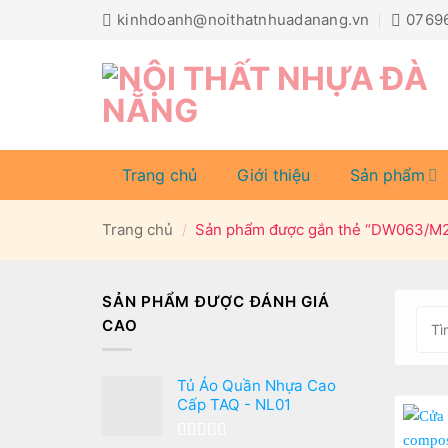
Bỏ
kinhdoanh@noithatnhuadanang.vn
0769
qua
nội
dung
Trang chủ
Giới thiệu
Sản phẩm
Trang chủ
/
Sản phẩm được gắn thẻ “DW063/M
SẢN PHẨM ĐƯỢC ĐÁNH GIÁ
CAO
Tủ Áo Quần Nhựa Cao
Cấp TAQ - NL01