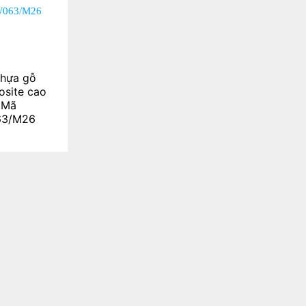
hựa gỗ
site cao
 Mã
3/M26