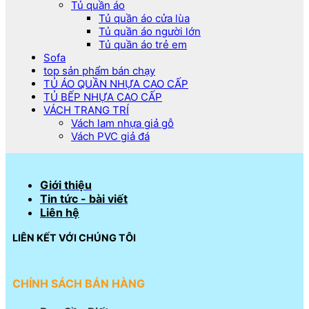
Tủ quần áo
Tủ quần áo cửa lùa
Tủ quần áo người lớn
Tủ quần áo trẻ em
Sofa
top sản phẩm bán chạy
TỦ ÁO QUẦN NHỰA CAO CẤP
TỦ BẾP NHỰA CAO CẤP
VÁCH TRANG TRÍ
Vách lam nhựa giả gỗ
Vách PVC giả đá
Giới thiệu
Tin tức - bài viết
Liên hệ
LIÊN KẾT VỚI CHÚNG TÔI
CHÍNH SÁCH BÁN HÀNG