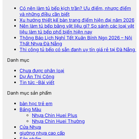
Có nên làm tủ bếp kịch trần? Ưu điểm, nhược điểm
và những điều cần biết
Xu hướng thiết kế bàn trang điểm hiện đại năm 2026
Nên làm tủ bếp bằng vật liệu gì? So sánh các loại vật
liệu làm tủ bếp phổ biến hiện nay
Thông Báo Lịch Nghỉ Tết Xuân Bính Ngọ 2026 – Nội
Thất Nhựa Đà Nẵng
Thi công tủ bếp có sẵn đanh uy tín giá rẻ tại Đà Nẵng
Danh mục
Chưa được phân loại
Dự Án Thi Công
Tin tức -Bài viết
Danh mục sản phẩm
bàn học trẻ em
Bảng Màu
Nhựa Chin Huei Plus
Nhựa Chin Huei Thường
Cửa Nhựa
giường nhựa cao cấp
Sản phẩm