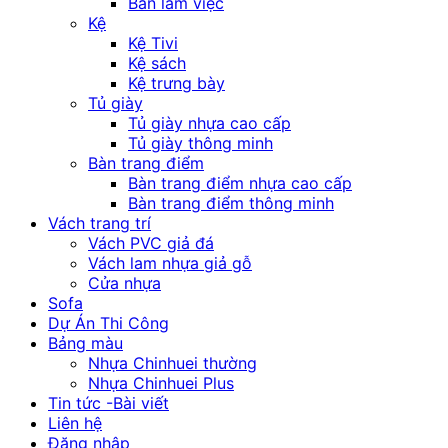
Bàn làm việc
Kệ
Kệ Tivi
Kệ sách
Kệ trưng bày
Tủ giày
Tủ giày nhựa cao cấp
Tủ giày thông minh
Bàn trang điểm
Bàn trang điểm nhựa cao cấp
Bàn trang điểm thông minh
Vách trang trí
Vách PVC giả đá
Vách lam nhựa giả gỗ
Cửa nhựa
Sofa
Dự Án Thi Công
Bảng màu
Nhựa Chinhuei thường
Nhựa Chinhuei Plus
Tin tức -Bài viết
Liên hệ
Đăng nhập