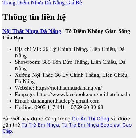
Trang Điểm Nhựa Đà Nẵng Giá Rẻ
Thông tin liên hệ
Nội Thất Nhựa Đà Nẵng
| Tô Điểm Không Gian Sống
Của Bạn
Địa chỉ VP: 26 Lý Chính Thắng, Liên Chiểu, Đà
Nẵng
Showroom: 385 Tôn Đức Thắng, Liên Chiểu, Đà
Nẵng
Xưởng Nội Thất: 36 Lý Chính Thắng, Liên Chiểu,
Đà Nẵng
Website: https://noithatnhuadanang.vn/
Fanpage: https://www.facebook.com/noithatnhuadn
Email: danangnoithatdep@gmail.com
Hotline: 0905 117 441 – 0769 60 80 68
Bài viết này được đăng trong
Dự Án Thi Công
và được
gắn thẻ
Tủ Trẻ Em Nhựa
,
Tủ Trẻ Em Nhựa Ecoplast Cao
Cấp
.