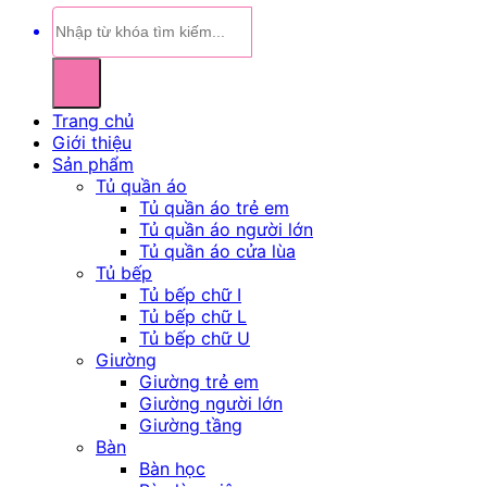
Tìm
kiếm:
Trang chủ
Giới thiệu
Sản phẩm
Tủ quần áo
Tủ quần áo trẻ em
Tủ quần áo người lớn
Tủ quần áo cửa lùa
Tủ bếp
Tủ bếp chữ I
Tủ bếp chữ L
Tủ bếp chữ U
Giường
Giường trẻ em
Giường người lớn
Giường tầng
Bàn
Bàn học