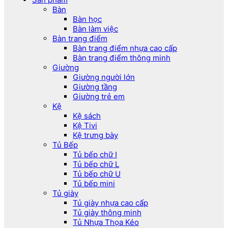
Bàn
Bàn học
Bàn làm việc
Bàn trang điểm
Bàn trang điểm nhựa cao cấp
Bàn trang điểm thông minh
Giường
Giường người lớn
Giường tầng
Giường trẻ em
Kệ
Kệ sách
Kệ Tivi
Kệ trưng bày
Tủ Bếp
Tủ bếp chữ I
Tủ bếp chữ L
Tủ bếp chữ U
Tủ bếp mini
Tủ giày
Tủ giày nhựa cao cấp
Tủ giày thông minh
Tủ Nhựa Thọa Kéo