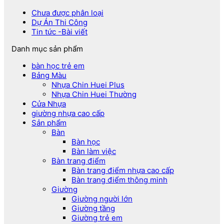
Chưa được phân loại
Dự Án Thi Công
Tin tức -Bài viết
Danh mục sản phẩm
bàn học trẻ em
Bảng Màu
Nhựa Chin Huei Plus
Nhựa Chin Huei Thường
Cửa Nhựa
giường nhựa cao cấp
Sản phẩm
Bàn
Bàn học
Bàn làm việc
Bàn trang điểm
Bàn trang điểm nhựa cao cấp
Bàn trang điểm thông minh
Giường
Giường người lớn
Giường tầng
Giường trẻ em