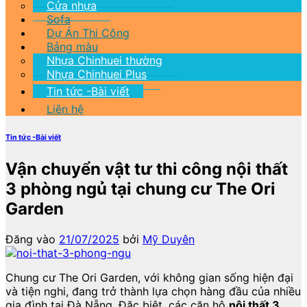
Cửa nhựa
Sofa
Dự Án Thi Công
Bảng màu
Nhựa Chinhuei thường
Nhựa Chinhuei Plus
Tin tức -Bài viết
Liên hệ
Tin tức -Bài viết
Vận chuyển vật tư thi công nội thất
3 phòng ngủ tại chung cư The Ori
Garden
Đăng vào
21/07/2025
bởi
Mỹ Duyên
Chung cư The Ori Garden, với không gian sống hiện đại
và tiện nghi, đang trở thành lựa chọn hàng đầu của nhiều
gia đình tại Đà Nẵng. Đặc biệt, các căn hộ
nội thất 3