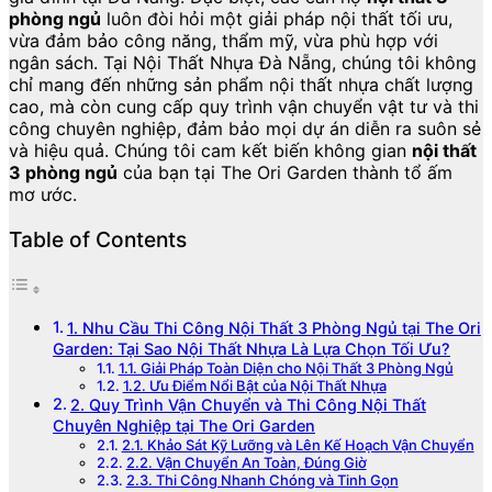
phòng ngủ
luôn đòi hỏi một giải pháp nội thất tối ưu,
vừa đảm bảo công năng, thẩm mỹ, vừa phù hợp với
ngân sách. Tại Nội Thất Nhựa Đà Nẵng, chúng tôi không
chỉ mang đến những sản phẩm nội thất nhựa chất lượng
cao, mà còn cung cấp quy trình vận chuyển vật tư và thi
công chuyên nghiệp, đảm bảo mọi dự án diễn ra suôn sẻ
và hiệu quả. Chúng tôi cam kết biến không gian
nội thất
3 phòng ngủ
của bạn tại The Ori Garden thành tổ ấm
mơ ước.
Table of Contents
1. Nhu Cầu Thi Công Nội Thất 3 Phòng Ngủ tại The Ori
Garden: Tại Sao Nội Thất Nhựa Là Lựa Chọn Tối Ưu?
1.1. Giải Pháp Toàn Diện cho Nội Thất 3 Phòng Ngủ
1.2. Ưu Điểm Nổi Bật của Nội Thất Nhựa
2. Quy Trình Vận Chuyển và Thi Công Nội Thất
Chuyên Nghiệp tại The Ori Garden
2.1. Khảo Sát Kỹ Lưỡng và Lên Kế Hoạch Vận Chuyển
2.2. Vận Chuyển An Toàn, Đúng Giờ
2.3. Thi Công Nhanh Chóng và Tinh Gọn