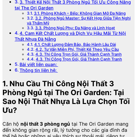
3. Thiết Kế Nội Thất 3 Phòng Ngủ Tối Ưu Công Năng
tại The Ori Garden
3.1. Phòng Khách – Bếp: Không Gian Mở Đa Năng
3.2. Phòng Ngủ Master: Sự Kết Hợp Giữa Tiện Nghi
và Thẩm Mỹ
3.3. Phòng Ngủ Phụ: Đa Năng và Linh Hoạt
4. Cam Kết Chất Lượng và Dịch Vụ Hậu Mãi Từ Nội
Thất Nhựa Đà Nẵng
4.1. Chất Lượng Đảm Bảo, Bảo Hành Lâu Dài
4.2. Tư Vấn Miễn Phí, Thiết Kế Theo Yêu Cầu
4.3. Thi Công Trọn Gói, Giá Thành Cạnh Tranh
4.3. Thi Công Trọn Gói, Giá Thành Cạnh Tranh
Bài viết liên quan:
Thông tin liên hệ:
1. Nhu Cầu Thi Công Nội Thất 3
Phòng Ngủ tại The Ori Garden: Tại
Sao Nội Thất Nhựa Là Lựa Chọn Tối
Ưu?
Căn hộ
nội thất 3 phòng ngủ
tại The Ori Garden mang
đến không gian rộng rãi, lý tưởng cho các gia đình đa
thế hệ hoặc những ai yêu thích sự thoải mái, riêng tư.