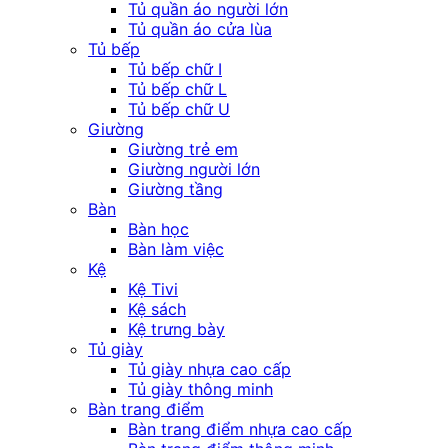
Tủ quần áo người lớn
Tủ quần áo cửa lùa
Tủ bếp
Tủ bếp chữ I
Tủ bếp chữ L
Tủ bếp chữ U
Giường
Giường trẻ em
Giường người lớn
Giường tầng
Bàn
Bàn học
Bàn làm việc
Kệ
Kệ Tivi
Kệ sách
Kệ trưng bày
Tủ giày
Tủ giày nhựa cao cấp
Tủ giày thông minh
Bàn trang điểm
Bàn trang điểm nhựa cao cấp