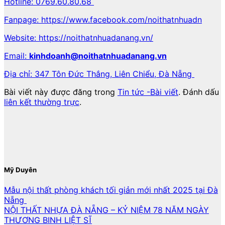
Hotline: 0769.60.80.68
Fanpage: https://www.facebook.com/noithatnhuadn
Website: https://noithatnhuadanang.vn/
Email:
kinhdoanh@noithatnhuadanang.vn
Địa chỉ: 347 Tôn Đức Thắng, Liên Chiểu, Đà Nẵng
Bài viết này được đăng trong
Tin tức -Bài viết
. Đánh dấu
liên kết thường trực
.
Mỹ Duyên
Mẫu nội thất phòng khách tối giản mới nhất 2025 tại Đà
Nẵng
NỘI THẤT NHỰA ĐÀ NẴNG – KỶ NIỆM 78 NĂM NGÀY
THƯƠNG BINH LIỆT SĨ