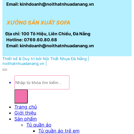
Email: kinhdoanh@noithatnhuadanang.vn
XƯỞNG SẢN XUẤT SOFA
Địa chỉ: 100 Tô Hiệu, Liên Chiểu, Đà Nẵng
Hotline: 0769.60.80.68
Email: kinhdoanh@noithatnhuadanang.vn
Thiết kế & Duy trì bởi Nội Thất Nhựa Đà Nẵng |
noithatnhuadanang.vn |
Tìm
kiếm:
Trang chủ
Giới thiệu
Sản phẩm
Tủ quần áo
Tủ quần áo trẻ em