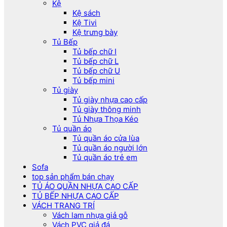
Kệ
Kệ sách
Kệ Tivi
Kệ trưng bày
Tủ Bếp
Tủ bếp chữ I
Tủ bếp chữ L
Tủ bếp chữ U
Tủ bếp mini
Tủ giày
Tủ giày nhựa cao cấp
Tủ giày thông minh
Tủ Nhựa Thọa Kéo
Tủ quần áo
Tủ quần áo cửa lùa
Tủ quần áo người lớn
Tủ quần áo trẻ em
Sofa
top sản phẩm bán chạy
TỦ ÁO QUẦN NHỰA CAO CẤP
TỦ BẾP NHỰA CAO CẤP
VÁCH TRANG TRÍ
Vách lam nhựa giả gỗ
Vách PVC giả đá