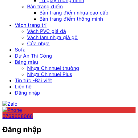
Tủ giày thông minh
Bàn trang điểm
Bàn trang điểm nhựa cao cấp
Bàn trang điểm thông minh
Vách trang trí
Vách PVC giả đá
Vách lam nhựa giả gỗ
Cửa nhựa
Sofa
Dự Án Thi Công
Bảng màu
Nhựa Chinhuei thường
Nhựa Chinhuei Plus
Tin tức -Bài viết
Liên hệ
Đăng nhập
0769608068
Đăng nhập