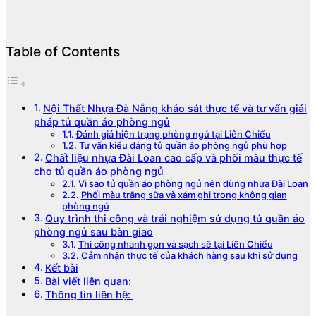
Table of Contents
Nội Thất Nhựa Đà Nẵng khảo sát thực tế và tư vấn giải
pháp tủ quần áo phòng ngủ
Đánh giá hiện trạng phòng ngủ tại Liên Chiểu
Tư vấn kiểu dáng tủ quần áo phòng ngủ phù hợp
Chất liệu nhựa Đài Loan cao cấp và phối màu thực tế
cho tủ quần áo phòng ngủ
Vì sao tủ quần áo phòng ngủ nên dùng nhựa Đài Loan
Phối màu trắng sữa và xám ghi trong không gian
phòng ngủ
Quy trình thi công và trải nghiệm sử dụng tủ quần áo
phòng ngủ sau bàn giao
Thi công nhanh gọn và sạch sẽ tại Liên Chiểu
Cảm nhận thực tế của khách hàng sau khi sử dụng
Kết bài
Bài viết liên quan:
Thông tin liên hệ: