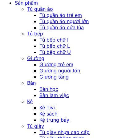
Sản phẩm
Tủ quần áo
Tủ quần áo trẻ em
Tủ quần áo người lớn
Tủ quần áo cửa lùa
Tủ bếp
Tủ bếp chữ I
Tủ bếp chữ L
Tủ bếp chữ U
Giường
Giường trẻ em
Giường người lớn
Giường tầng
Bàn
Bàn học
Bàn làm việc
Kệ
Kệ Tivi
Kệ sách
Kệ trưng bày
Tủ giày
Tủ giày nhựa cao cấp