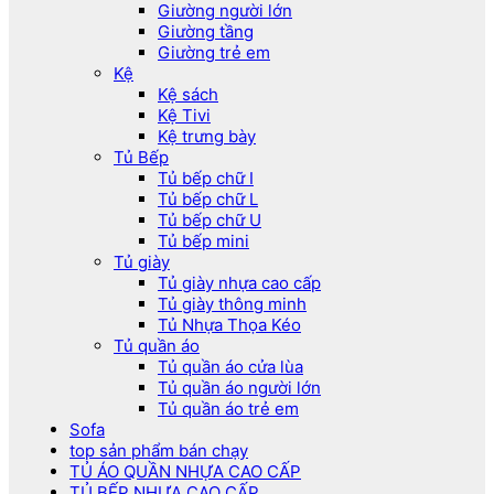
Giường người lớn
Giường tầng
Giường trẻ em
Kệ
Kệ sách
Kệ Tivi
Kệ trưng bày
Tủ Bếp
Tủ bếp chữ I
Tủ bếp chữ L
Tủ bếp chữ U
Tủ bếp mini
Tủ giày
Tủ giày nhựa cao cấp
Tủ giày thông minh
Tủ Nhựa Thọa Kéo
Tủ quần áo
Tủ quần áo cửa lùa
Tủ quần áo người lớn
Tủ quần áo trẻ em
Sofa
top sản phẩm bán chạy
TỦ ÁO QUẦN NHỰA CAO CẤP
TỦ BẾP NHỰA CAO CẤP