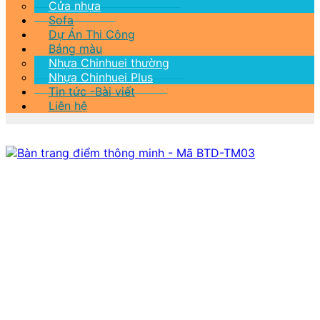
Cửa nhựa
Sofa
Dự Án Thi Công
Bảng màu
Nhựa Chinhuei thường
Nhựa Chinhuei Plus
Tin tức -Bài viết
Liên hệ