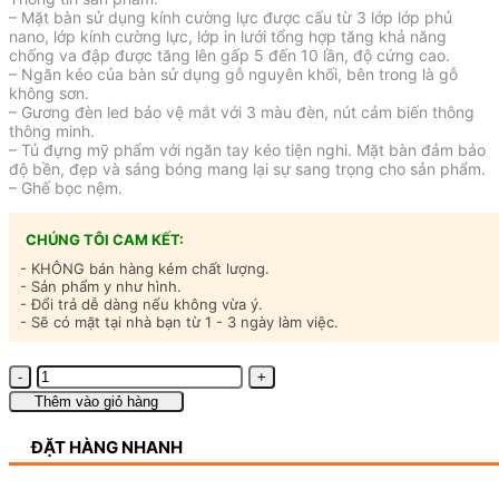
– Mặt bàn sử dụng kính cường lực được cấu từ 3 lớp lớp phủ
nano, lớp kính cường lực, lớp in lưới tổng hợp tăng khả năng
chống va đập được tăng lên gấp 5 đến 10 lần, độ cứng cao.
– Ngăn kéo của bàn sử dụng gỗ nguyên khối, bên trong là gỗ
không sơn.
– Gương đèn led bảo vệ mắt với 3 màu đèn, nút cảm biến thông
thông minh.
– Tủ đựng mỹ phẩm với ngăn tay kéo tiện nghi. Mặt bàn đảm bảo
độ bền, đẹp và sáng bóng mang lại sự sang trọng cho sản phẩm.
– Ghế bọc nệm.
CHÚNG TÔI CAM KẾT:
- KHÔNG bán hàng kém chất lượng.
- Sản phẩm y như hình.
- Đổi trả dễ dàng nếu không vừa ý.
- Sẽ có mặt tại nhà bạn từ 1 - 3 ngày làm việc.
Bàn
trang
Thêm vào giỏ hàng
điểm
thông
ĐẶT HÀNG NHANH
minh
-