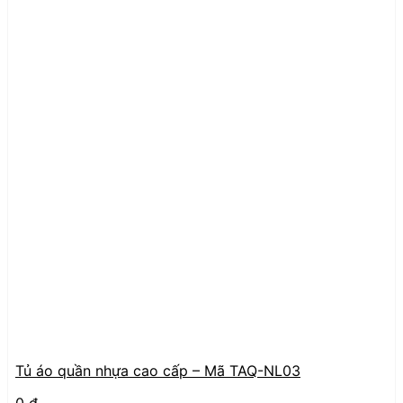
Tủ áo quần nhựa cao cấp – Mã TAQ-NL03
0
₫