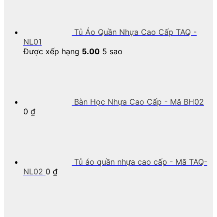
Tủ Áo Quần Nhựa Cao Cấp TAQ -
NL01
Được xếp hạng
5.00
5 sao
Bàn Học Nhựa Cao Cấp - Mã BH02
0
₫
Tủ áo quần nhựa cao cấp - Mã TAQ-
NL02
0
₫