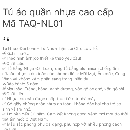
Tủ áo quần nhựa cao cấp –
Mã TAQ-NL01
0
₫
Tủ Nhựa Đài Loan – Tủ Nhựa Tiện Lợi Chịu Lực Tốt
🌟Kích Thước:
✅Theo hình ảnh(có thiết kế theo yêu cầu)
🌟Chất Liệu:
✅ Tủ Bằng Nhựa Đài Loan, lưng tủ bằng aluminium chống ẩm
✅Khắc phục hoàn toàn các nhược điểm: Mối Mọt, Ẩm mốc, Cong
Vênh và không kém phần sang trọng, hiện đại
🔥Bảo hành: 5 năm
🌈Màu sắc: Trắng, hồng, xanh dương, vân gỗ óc chó, vân gỗ sồi.
🌟Chất Liệu:
✅ Nhựa cao cấp được nhập trực tiếp từ nhà máy.
✅ Có giấy chứng nhận nhựa an toàn, không độc hại cho trẻ sơ
sinh và trẻ nhỏ.
✅ Độ bền đến 30 năm. Cam kết không cong vênh mối mọt do thời
tiết ẩm mốc ở Việt Nam.
✅ Màu sắc phong phú đa dạng, phù hợp với nhiều phong cách
nội thất.