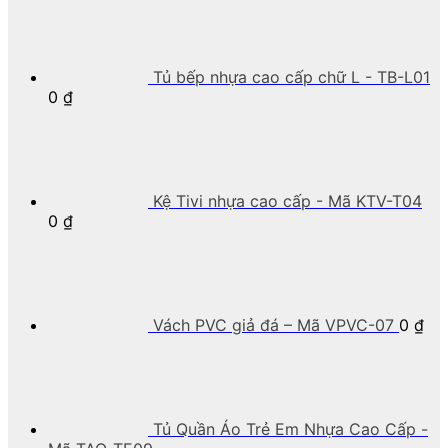
Tủ bếp nhựa cao cấp chữ L - TB-L01
0
₫
Kệ Tivi nhựa cao cấp - Mã KTV-T04
0
₫
Vách PVC giả đá – Mã VPVC-07
0
₫
Tủ Quần Áo Trẻ Em Nhựa Cao Cấp -