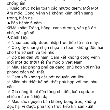
chống ẩm
✅Khắc phục hoàn toàn các nhược điểm: Mối Mọt,
Ẩm mốc, Cong Vênh và không kém phần sang
trọng, hiện đại
🔥Bảo hành: 5 năm
🌈Màu sắc: Trắng, hồng, xanh dương, vân gỗ óc
chó, vân gỗ sồi.
🌟Chất Liệu:
✅ Nhựa cao cấp được nhập trực tiếp từ nhà máy.
✅ Có giấy chứng nhận nhựa an toàn, không độc hại
cho trẻ sơ sinh và trẻ nhỏ.
✅ Độ bền đến 30 năm. Cam kết không cong vênh
mối mọt do thời tiết ẩm mốc ở Việt Nam.
✅ Màu sắc phong phú đa dạng, phù hợp với nhiều
phong cách nội thất.
✅ Cam kết không cắt bớt nguyên vật liệu
✅ Miễn phí thiết kế nội thất phù hợp với mọi nhu
cầu.
✅ Gia công tỉ mỉ đến từng chi tiết, luôn update
nhiều mẫu mã hiện đại.
✅ Màu sắc nguyên bản không bong tróc, không
độc hại vì được pha trộn trực tiếp khi sản xuất