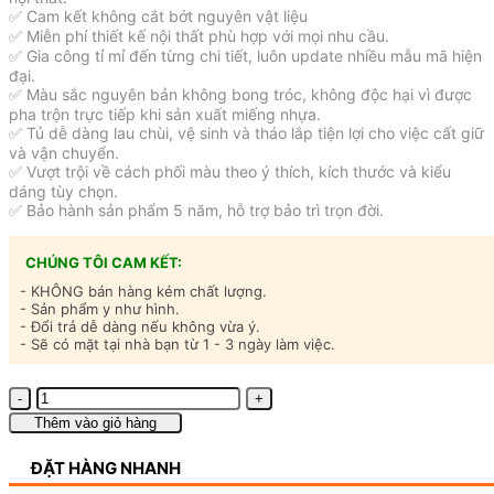
✅ Cam kết không cắt bớt nguyên vật liệu
✅ Miễn phí thiết kế nội thất phù hợp với mọi nhu cầu.
✅ Gia công tỉ mỉ đến từng chi tiết, luôn update nhiều mẫu mã hiện
đại.
✅ Màu sắc nguyên bản không bong tróc, không độc hại vì được
pha trộn trực tiếp khi sản xuất miếng nhựa.
✅ Tủ dễ dàng lau chùi, vệ sinh và tháo lắp tiện lợi cho việc cất giữ
và vận chuyển.
✅ Vượt trội về cách phối màu theo ý thích, kích thước và kiểu
dáng tùy chọn.
✅ Bảo hành sản phẩm 5 năm, hỗ trợ bảo trì trọn đời.
CHÚNG TÔI CAM KẾT:
- KHÔNG bán hàng kém chất lượng.
- Sản phẩm y như hình.
- Đổi trả dễ dàng nếu không vừa ý.
- Sẽ có mặt tại nhà bạn từ 1 - 3 ngày làm việc.
Tủ
áo
Thêm vào giỏ hàng
quần
nhựa
ĐẶT HÀNG NHANH
cao