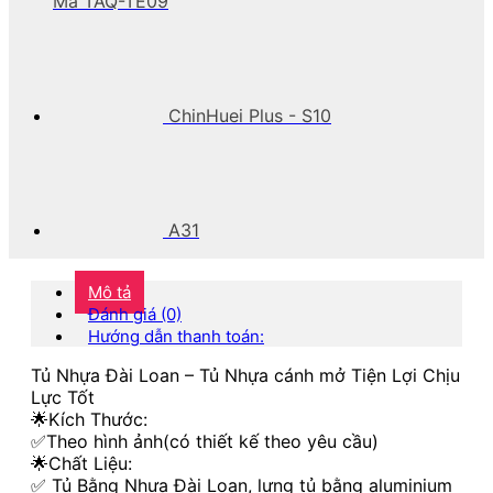
Mã TAQ-TE09
ChinHuei Plus - S10
A31
Mô tả
Đánh giá (0)
Hướng dẫn thanh toán:
Tủ Nhựa Đài Loan – Tủ Nhựa cánh mở Tiện Lợi Chịu
Lực Tốt
🌟Kích Thước:
✅Theo hình ảnh(có thiết kế theo yêu cầu)
🌟Chất Liệu:
✅ Tủ Bằng Nhựa Đài Loan, lưng tủ bằng aluminium