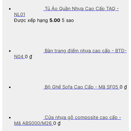
Tủ Áo Quần Nhựa Cao Cấp TAQ -
NL01
Được xếp hạng
5.00
5 sao
Bàn trang điểm nhựa cao cấp - BTD-
N04
0
₫
Bộ Ghế Sofa Cao Cấp - Mã SF05
0
₫
Cửa nhựa gỗ composite cao cấp -
Mã ABS000/M26
0
₫