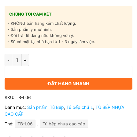
CHÚNG TÔI CAM KẾT:
- KHÔNG bán hàng kém chất lượng.
- Sản phẩm y như hình.
- Đổi trả dễ dàng nếu không vừa ý.
- Sẽ có mặt tại nhà bạn từ 1 - 3 ngày làm việc.
Tủ bếp nhựa cao cấp chữ L - TB-L06 số lượng
Thêm vào giỏ hàng
ĐẶT HÀNG NHANH
SKU:
TB-L06
Danh mục:
Sản phẩm
,
Tủ Bếp
,
Tủ bếp chữ L
,
TỦ BẾP NHỰA
CAO CẤP
Thẻ:
TB-L06
,
Tủ bếp nhựa cao cấp